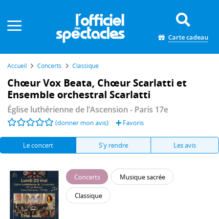
Panneau de gestion des cookies
Carte cadeau
Accueil
Concerts
Classique
Chœur Vox Beata, Chœur Scarlatti et
Ensemble orchestral Scarlatti
Église luthérienne de l'Ascension
- Paris 17e
(donner mon avis)
Favoris
Le concert
S'y rendre
Les avis
Concerts
Musique sacrée
Classique