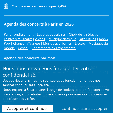
Chaque mercredi en kiosque. 2,40 €.
Agenda des concerts à Paris en 2026
Par arrondissement
|
Les plus populaires
|
Choix de la rédaction
|
Festivals musicaux
|
À venir
|
Musique classique
|
Jazz / Blues
|
Rock /
Pop
|
Chanson / Variété
|
Musiques urbaines
|
Électro
|
Musiques du
monde
|
Gospel
|
Contemporain / Expérimental
Agenda des concerts par mois
Nous nous engageons à respecter votre
Août 2026
|
Septembre 2026
|
Octobre 2026
|
Novembre 2026
|
Décembre 2026
|
Janvier 2027
|
Février 2027
|
Mars 2027
|
Avril 2027
|
confidentialité.
Mai 2027
|
Juin 2027
Des cookies anonymes indispensables au fonctionnement de nos
services sont utilisés sur ce site.
Un concert à Paris ?
Retrouvez tout l'agenda 2026 des concerts dans
Nous limitons à
5 partenaires
l’usage de cookies tiers, en fonction de
vos
la capitale avec L'Officiel des spectacles. Classique, jazz, rock, gospel,
préférences
, afin d'étudier notre audience pour améliorer nos services
musique tzigane, électro, rap, soul et funk... : il y en a pour tous les
et diffuser des vidéos.
goûts !
Accepter et continuer
Continuer sans accepter