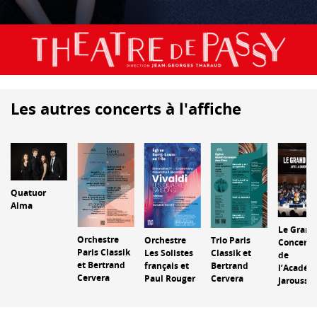
Les autres concerts à l'affiche
Quatuor
Alma
Le Grand
Orchestre
Orchestre
Trio Paris
Concert 
Paris Classik
Les Solistes
Classik et
de
et Bertrand
français et
Bertrand
l’Académ
Cervera
Paul Rouger
Cervera
Jaroussk