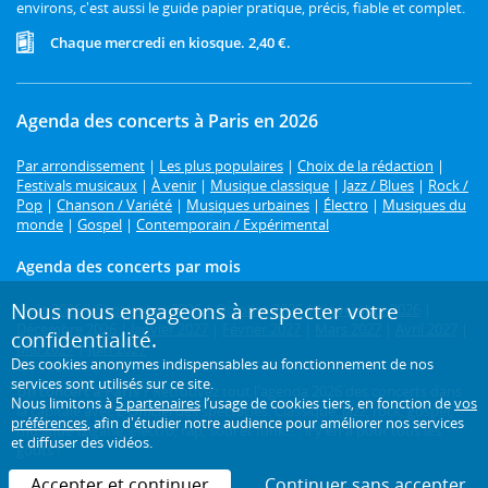
environs, c'est aussi le guide papier pratique, précis, fiable et complet.
Chaque mercredi en kiosque. 2,40 €.
Agenda des concerts à Paris en 2026
Par arrondissement
|
Les plus populaires
|
Choix de la rédaction
|
Festivals musicaux
|
À venir
|
Musique classique
|
Jazz / Blues
|
Rock /
Pop
|
Chanson / Variété
|
Musiques urbaines
|
Électro
|
Musiques du
monde
|
Gospel
|
Contemporain / Expérimental
Agenda des concerts par mois
Nous nous engageons à respecter votre
Août 2026
|
Septembre 2026
|
Octobre 2026
|
Novembre 2026
|
Décembre 2026
|
Janvier 2027
|
Février 2027
|
Mars 2027
|
Avril 2027
|
confidentialité.
Mai 2027
|
Juin 2027
Des cookies anonymes indispensables au fonctionnement de nos
services sont utilisés sur ce site.
Un concert à Paris ?
Retrouvez tout l'agenda 2026 des concerts dans
Nous limitons à
5 partenaires
l’usage de cookies tiers, en fonction de
vos
la capitale avec L'Officiel des spectacles. Classique, jazz, rock, gospel,
préférences
, afin d'étudier notre audience pour améliorer nos services
musique tzigane, électro, rap, soul et funk... : il y en a pour tous les
et diffuser des vidéos.
goûts !
Accepter et continuer
Continuer sans accepter