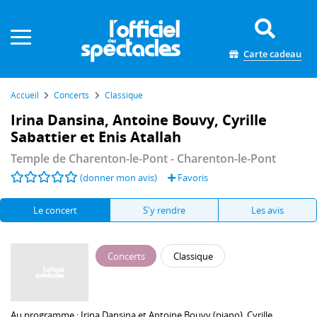
Panneau de gestion des cookies
Carte cadeau
Accueil
Concerts
Classique
Irina Dansina, Antoine Bouvy, Cyrille
Sabattier et Enis Atallah
Temple de Charenton-le-Pont
- Charenton-le-Pont
(donner mon avis)
Favoris
Le concert
S'y rendre
Les avis
Concerts
Classique
Au programme :
Irina Dansina
et
Antoine Bouvy
(piano),
Cyrille