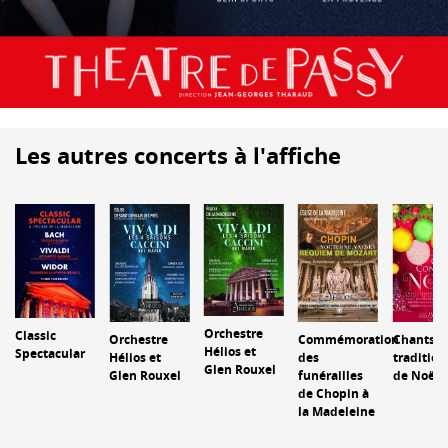
Les autres concerts à l'affiche
Orchestre
Classic
Orchestre
Commémoration
Chants
Hélios et
Spectacular
Hélios et
des
tradition
Glen Rouxel
Glen Rouxel
funérailles
de Noël
de Chopin à
la Madeleine