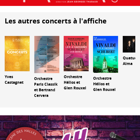
Les autres concerts à l'affiche
Quatuor
Alma
Yves
Orchestre
Orchestre
Orchestre
Castagnet
Hélios et
Hélios et
Paris Classik
Glen Rouxel
Glen Rouxel
et Bertrand
Cervera