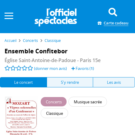
Panneau de gestion des cookies
Carte cadeau
Accueil
Concerts
Classique
Ensemble Confitebor
Église Saint-Antoine-de-Padoue
- Paris 15e
(donner mon avis)
Favoris (
1
)
Le concert
S'y rendre
Les avis
Concerts
Musique sacrée
Classique