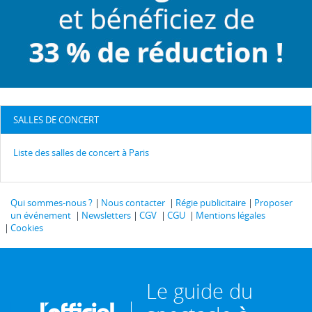
SALLES DE CONCERT
Liste des salles de concert à Paris
Qui sommes-nous ?
Nous contacter
Régie publicitaire
Proposer
un événement
Newsletters
CGV
CGU
Mentions légales
Cookies
Le guide du