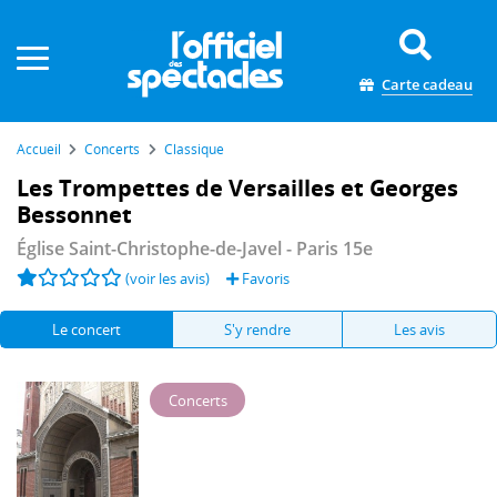
Panneau de gestion des cookies
Carte cadeau
Accueil
Concerts
Classique
Les Trompettes de Versailles et Georges
Bessonnet
Église Saint-Christophe-de-Javel
- Paris 15e
(voir les avis)
Favoris
Le concert
S'y rendre
Les avis
Concerts