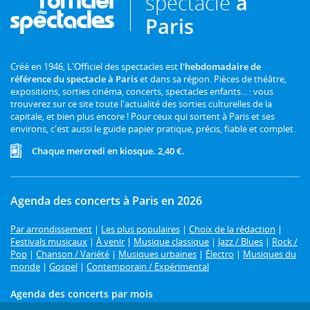
spectacle
à
Paris
Créé en 1946, L'Officiel des spectacles est
l'hebdomadaire de
référence du spectacle à Paris
et dans sa région. Pièces de théâtre,
expositions, sorties cinéma, concerts, spectacles enfants... : vous
trouverez sur ce site toute l'actualité des sorties culturelles de la
capitale, et bien plus encore ! Pour ceux qui sortent à Paris et ses
environs, c'est aussi le guide papier pratique, précis, fiable et complet.
Chaque mercredi en kiosque. 2,40 €.
Agenda des concerts à Paris en 2026
Par arrondissement
|
Les plus populaires
|
Choix de la rédaction
|
Festivals musicaux
|
À venir
|
Musique classique
|
Jazz / Blues
|
Rock /
Pop
|
Chanson / Variété
|
Musiques urbaines
|
Électro
|
Musiques du
monde
|
Gospel
|
Contemporain / Expérimental
Agenda des concerts par mois