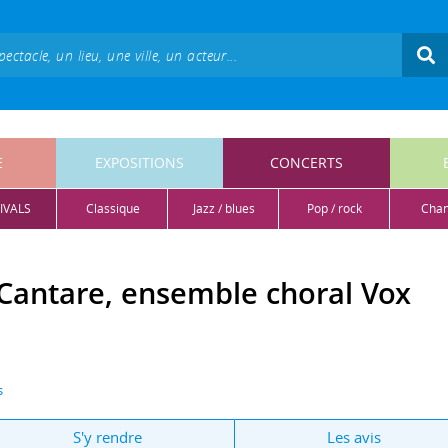
E
EXPOSITIONS
CONCERTS
IVALS
classique
jazz / blues
pop / rock
cha
Cantare, ensemble choral Vox
s
S'y rendre
Les avis