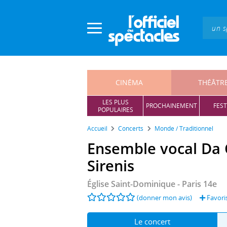
Panneau de gestion des cookies
CINÉMA
THÉÂTR
LES PLUS
PROCHAINEMENT
FEST
POPULAIRES
Accueil
Concerts
Monde / Traditionnel
Ensemble vocal Da 
Sirenis
Église Saint-Dominique
- Paris 14e
(donner mon avis)
Favori
Le concert