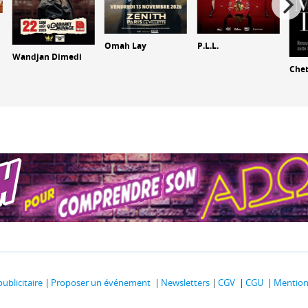
Omah Lay
P.L.L.
Wandjan Dimedi
Che
publicitaire
Proposer un événement
Newsletters
CGV
CGU
Mentions