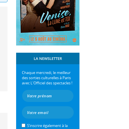
LA NEWSLETTER
Chaque mercredi, le meilleur
des sorties culturelles à Paris
avec L'Officiel des spectacles !
S’inscrire également à la