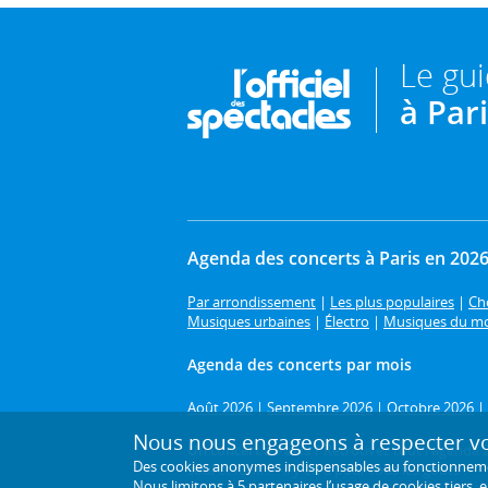
Le gu
à Par
Agenda des concerts à Paris en 202
Par arrondissement
|
Les plus populaires
|
Cho
Musiques urbaines
|
Électro
|
Musiques du m
Agenda des concerts par mois
Août 2026
|
Septembre 2026
|
Octobre 2026
|
Nous nous engageons à respecter vot
Un concert à Paris ?
Retrouvez tout l'agenda 20
Des cookies anonymes indispensables au fonctionnement 
soul et funk... : il y en a pour tous les goûts !
Nous limitons à
5 partenaires
l’usage de cookies tiers, 