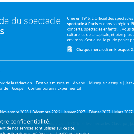
ide du spectacle
Créé en 1946, L'Officiel des spectacles
spectacle à Paris
et dans sa région. P
is
concerts, spectacles enfants... : vous t
culturelles de la capitale, et bien plus
environs, c'est aussi le guide papier pr
Chaque mercredi en kiosque. 2,
6
ix de la rédaction
|
Festivals musicaux
|
À venir
|
Musique classique
|
Jazz 
onde
|
Gospel
|
Contemporain / Expérimental
Novembre 2026
|
Décembre 2026
|
Janvier 2027
|
Février 2027
|
Mars 2027
re confidentialité.
26 des concerts dans la capitale avec L'Officiel des spectacles. Classique, jaz
de nos services sont utilisés sur ce site.
en fonction de
vos préférences
, afin d'étudier notre