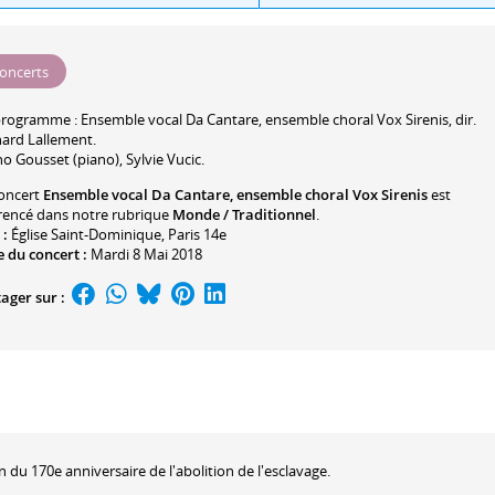
oncerts
programme :
Ensemble vocal Da Cantare, ensemble choral Vox Sirenis, dir.
ard Lallement
.
no Gousset
(piano),
Sylvie Vucic
.
oncert
Ensemble vocal Da Cantare, ensemble choral Vox Sirenis
est
rencé dans notre rubrique
Monde / Traditionnel
.
 :
Église Saint-Dominique
, Paris 14e
 du concert :
Mardi 8 Mai 2018
ager sur :
n du 170e anniversaire de l'abolition de l'esclavage.