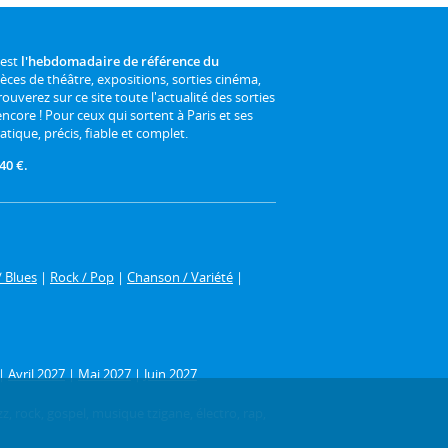
 est
l'hebdomadaire de référence du
ièces de théâtre, expositions, sorties cinéma,
rouverez sur ce site toute l'actualité des sorties
 encore ! Pour ceux qui sortent à Paris et ses
atique, précis, fiable et complet.
40 €.
/ Blues
|
Rock / Pop
|
Chanson / Variété
|
|
Avril 2027
|
Mai 2027
|
Juin 2027
z, rock, gospel, musique tzigane, électro, rap,