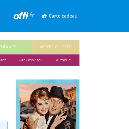
Carte cadeau
ENFANTS
VISITES GUIDÉES
nson
rap / rnb / soul
autres