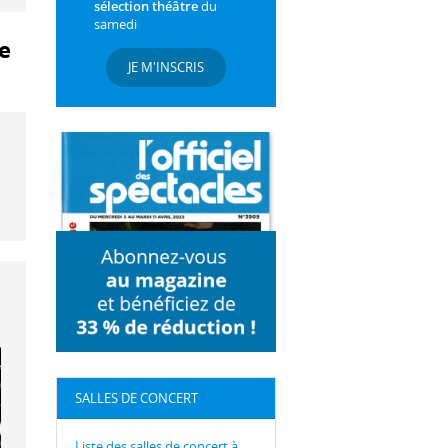
sélection théâtre
du
samedi
e
JE M'INSCRIS
SALLES DE CONCERT
Liste des salles de concert à