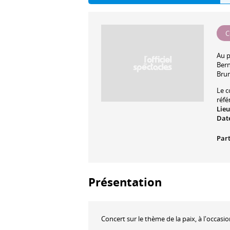
C
Au 
Bern
Bru
Le c
réfé
Lieu
Date
Part
Présentation
Concert sur le thème de la paix, à l'occasio