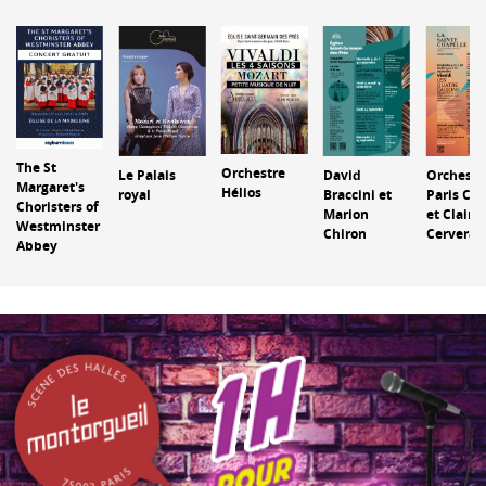
The St
Orchestre
Le Palais
David
Orchestr
Margaret's
Hélios
royal
Braccini et
Paris Cla
Choristers of
Marion
et Claire
Westminster
Chiron
Cervera
Abbey