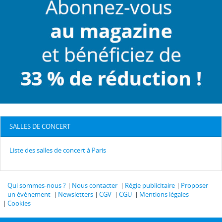
SALLES DE CONCERT
Liste des salles de concert à Paris
Qui sommes-nous ?
Nous contacter
Régie publicitaire
Proposer
un événement
Newsletters
CGV
CGU
Mentions légales
Cookies