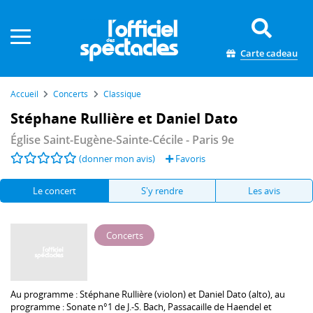
Panneau de gestion des cookies
Carte cadeau
Accueil
Concerts
Classique
Stéphane Rullière et Daniel Dato
Église Saint-Eugène-Sainte-Cécile
- Paris 9e
(donner mon avis)
Favoris
Le concert
S'y rendre
Les avis
Concerts
Au programme :
Stéphane Rullière
(violon) et
Daniel Dato
(alto), au
programme : Sonate n°1 de J.-S. Bach, Passacaille de Haendel et