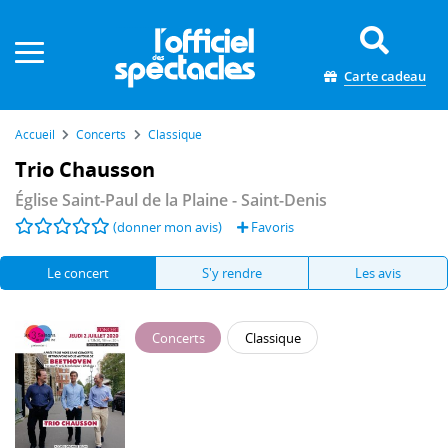
Panneau de gestion des cookies
Carte cadeau
Accueil
Concerts
Classique
Trio Chausson
Église Saint-Paul de la Plaine
- Saint-Denis
(donner mon avis)
Favoris
Le concert
S'y rendre
Les avis
Concerts
Classique