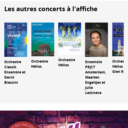
Les autres concerts à l'affiche
Orchestre
Orchestre
Orchestr
Orchestre
Ensemble
Hélios
Hélios
Hélios et
Classik
PRJCT
Glen Rou
Ensemble et
Amsterdam,
David
Maarten
Braccini
Engeltjes et
Julia
Lezhneva