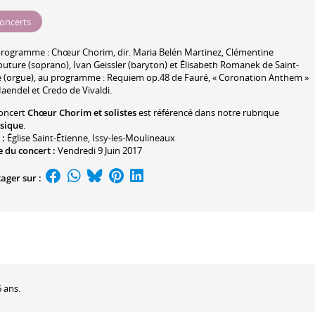
oncerts
programme :
Chœur Chorim
, dir.
Maria Belén Martinez
,
Clémentine
outure
(soprano),
Ivan Geissler
(baryton) et
Élisabeth Romanek de Saint-
e
(orgue), au programme : Requiem op.48 de Fauré, « Coronation Anthem »
aendel et Credo de Vivaldi.
oncert
Chœur Chorim et solistes
est référencé dans notre rubrique
ssique
.
 :
Église Saint-Étienne
, Issy-les-Moulineaux
 du concert :
Vendredi 9 Juin 2017
ager sur :
 ans.