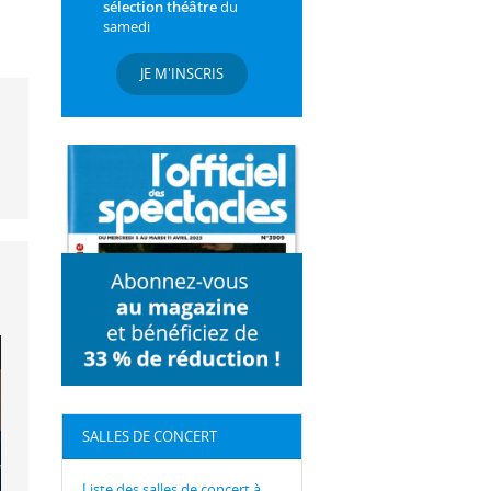
sélection théâtre
du
samedi
JE M'INSCRIS
SALLES DE CONCERT
Liste des salles de concert à