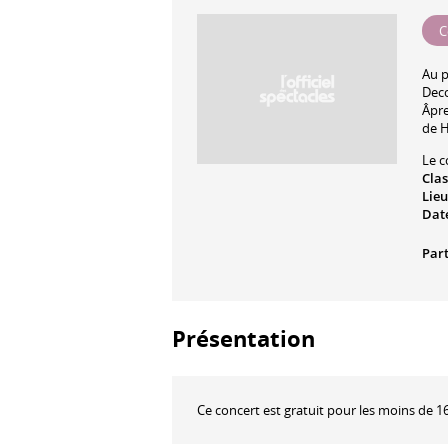
C
Au 
Dec
Âpr
de H
Le c
Cla
Lieu
Date
Part
Présentation
Ce concert est gratuit pour les moins de 16