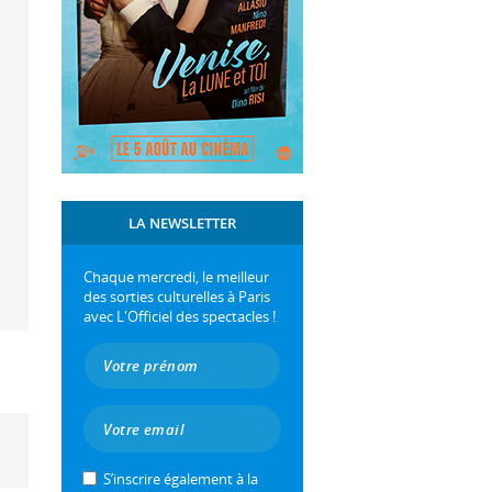
LA NEWSLETTER
Chaque mercredi, le meilleur
des sorties culturelles à Paris
avec L'Officiel des spectacles !
S’inscrire également à la