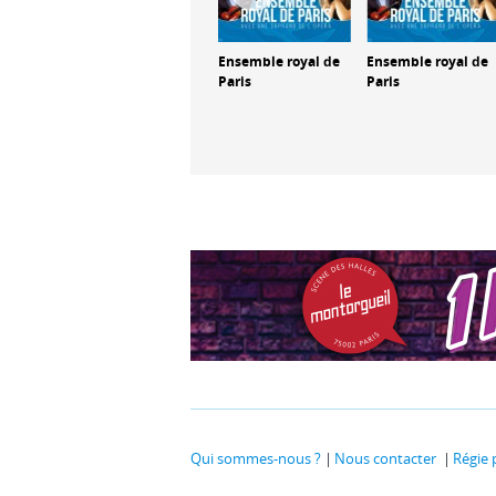
es
Orchestre Les
Ensemble royal de
Ensemble royal de
nçais
Solistes français
Paris
Paris
evault
et Paul Rouger
Qui sommes-nous ?
Nous contacter
Régie 