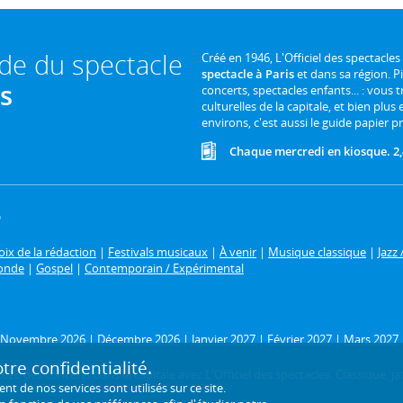
ide du spectacle
Créé en 1946, L'Officiel des spectacles
spectacle à Paris
et dans sa région. P
is
concerts, spectacles enfants... : vous t
culturelles de la capitale, et bien plus
environs, c'est aussi le guide papier pr
Chaque mercredi en kiosque. 2,
6
ix de la rédaction
|
Festivals musicaux
|
À venir
|
Musique classique
|
Jazz 
onde
|
Gospel
|
Contemporain / Expérimental
Novembre 2026
|
Décembre 2026
|
Janvier 2027
|
Février 2027
|
Mars 2027
re confidentialité.
26 des concerts dans la capitale avec L'Officiel des spectacles. Classique, jaz
de nos services sont utilisés sur ce site.