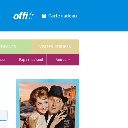
Carte cadeau
ENFANTS
VISITES GUIDÉES
nson
rap / rnb / soul
autres