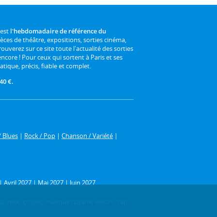
 est
l'hebdomadaire de référence du
ièces de théâtre, expositions, sorties cinéma,
rouverez sur ce site toute l'actualité des sorties
 encore ! Pour ceux qui sortent à Paris et ses
atique, précis, fiable et complet.
40 €.
/ Blues
|
Rock / Pop
|
Chanson / Variété
|
|
Avril 2027
|
Mai 2027
|
Juin 2027
z, rock, gospel, musique tzigane, électro, rap,