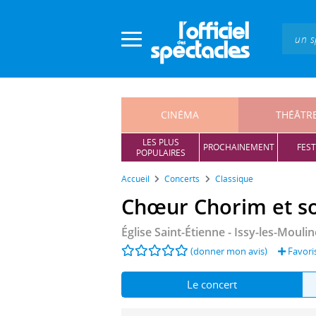
Panneau de gestion des cookies
CINÉMA
THÉÂTR
LES PLUS
PROCHAINEMENT
FEST
POPULAIRES
Accueil
Concerts
Classique
Chœur Chorim et so
Église Saint-Étienne
- Issy-les-Mouli
(donner mon avis)
Favori
Le concert