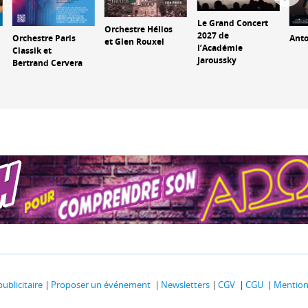
Le Grand Concert
Orchestre Hélios
2027 de
Orchestre Paris
Anto
et Glen Rouxel
l’Académie
Classik et
Jaroussky
Bertrand Cervera
publicitaire
Proposer un événement
Newsletters
CGV
CGU
Mentions