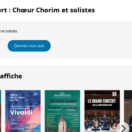
ert : Chœur Chorim et solistes
t solistes
.
Donner mon avis
'affiche