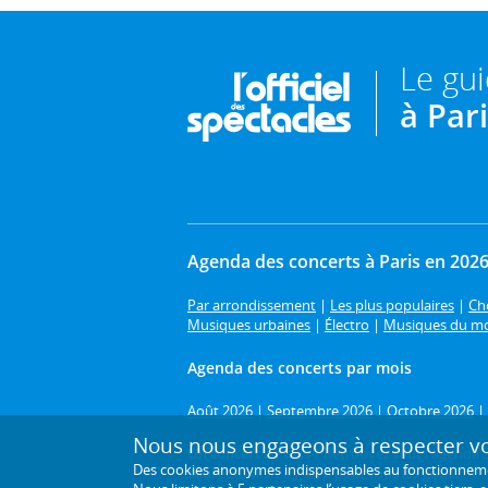
Le gu
à Par
Agenda des concerts à Paris en 202
Par arrondissement
|
Les plus populaires
|
Cho
Musiques urbaines
|
Électro
|
Musiques du m
Agenda des concerts par mois
Août 2026
|
Septembre 2026
|
Octobre 2026
|
Nous nous engageons à respecter vot
Un concert à Paris ?
Retrouvez tout l'agenda 20
Des cookies anonymes indispensables au fonctionnement 
soul et funk... : il y en a pour tous les goûts !