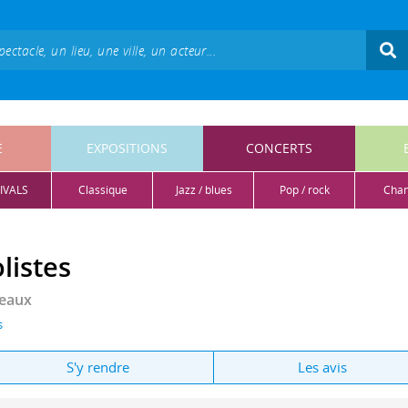
E
EXPOSITIONS
CONCERTS
IVALS
classique
jazz / blues
pop / rock
cha
listes
neaux
s
S'y rendre
Les avis