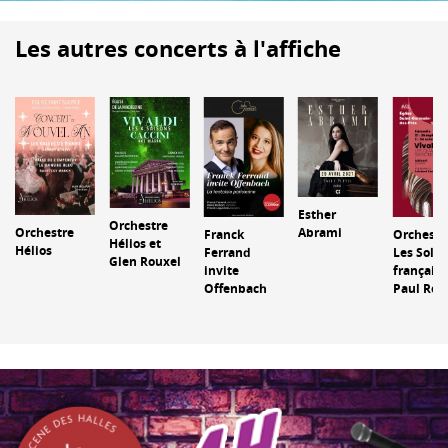
Les autres concerts à l'affiche
Esther
Orchestre
Orchestre
Abrami
Franck
Orchestr
Hélios et
Hélios
Ferrand
Les Solis
Glen Rouxel
invite
français 
Offenbach
Paul Rou