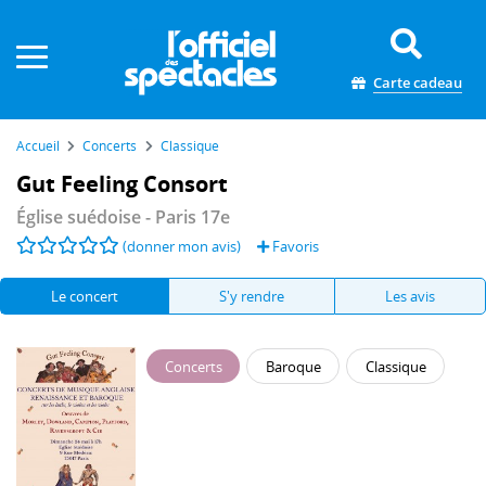
Panneau de gestion des cookies
Carte cadeau
Accueil
Concerts
Classique
Gut Feeling Consort
Église suédoise
- Paris 17e
(donner mon avis)
Favoris
Le concert
S'y rendre
Les avis
Concerts
Baroque
Classique