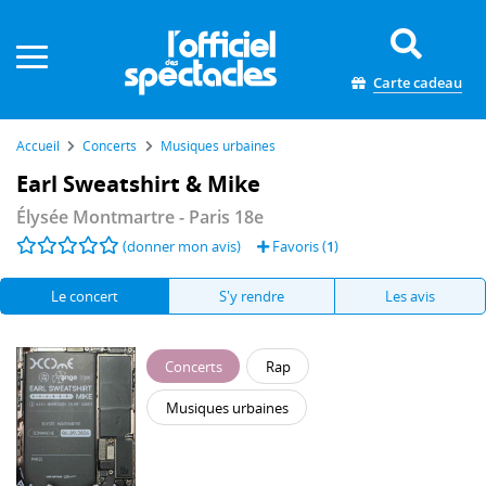
Panneau de gestion des cookies
Carte cadeau
Accueil
Concerts
Musiques urbaines
Earl Sweatshirt & Mike
Élysée Montmartre
- Paris 18e
(donner mon avis)
Favoris (
1
)
Le concert
S'y rendre
Les avis
Concerts
Rap
Musiques urbaines