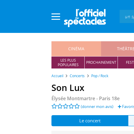
Panneau de gestion des cookies
CINÉMA
THÉÂTR
LES PLUS
PROCHAINEMENT
FEST
POPULAIRES
Accueil
Concerts
Pop / Rock
Son Lux
Élysée Montmartre
- Paris 18e
(donner mon avis)
Favori
Le concert