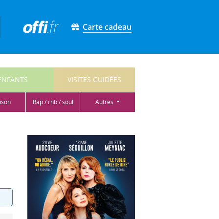
Carte cadeau
ENFANTS
VISITES GUIDÉES
nson
rap / rnb / soul
autres