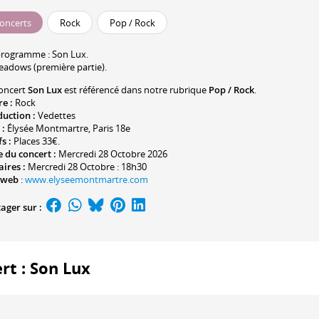
oncerts
Rock
Pop / Rock
programme :
Son Lux
.
eadows
(première partie).
oncert
Son Lux
est référencé dans notre rubrique
Pop / Rock
.
re :
Rock
duction :
Vedettes
 :
Élysée Montmartre
, Paris 18e
fs :
Places 33€.
 du concert :
Mercredi 28 Octobre 2026
ires :
Mercredi 28 Octobre : 18h30
 web
:
www.elyseemontmartre.com
ager sur :
rt : Son Lux