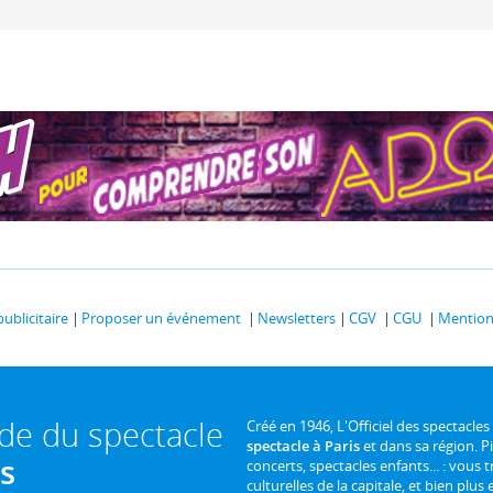
publicitaire
Proposer un événement
Newsletters
CGV
CGU
Mentions
ide du spectacle
Créé en 1946, L'Officiel des spectacles
spectacle à Paris
et dans sa région. P
is
concerts, spectacles enfants... : vous t
culturelles de la capitale, et bien plus