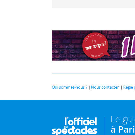
Qui sommes-nous ?
Nous contacter
Régie 
Le gu
à Par