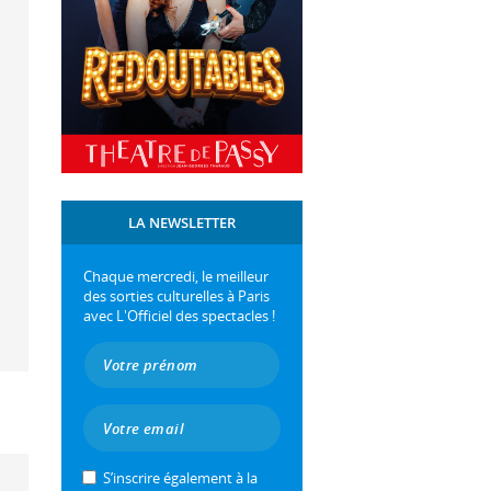
LA NEWSLETTER
Chaque mercredi, le meilleur
des sorties culturelles à Paris
avec L'Officiel des spectacles !
S’inscrire également à la