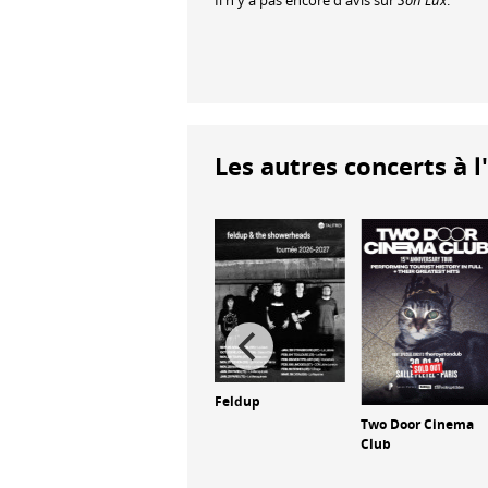
Il n'y a pas encore d'avis sur
Son Lux
.
Les autres concerts à l
Feldup
Two Door Cinema
Billy Corgan
Club
ne