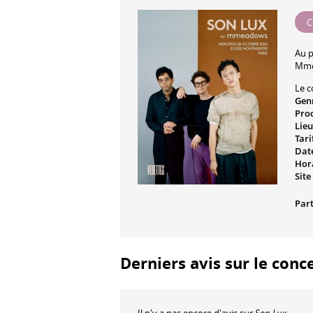
C
Au 
Mm
Le c
Gen
Pro
Lieu
Tari
Date
Hora
Site
Part
Derniers avis sur le conce