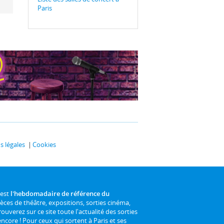
Paris
 légales
Cookies
 est
l'hebdomadaire de référence du
ièces de théâtre, expositions, sorties cinéma,
rouverez sur ce site toute l'actualité des sorties
 encore ! Pour ceux qui sortent à Paris et ses