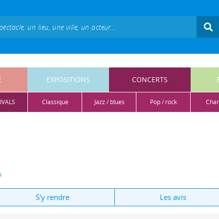
E
EXPOSITIONS
CONCERTS
IVALS
classique
jazz / blues
pop / rock
cha
s
S'y rendre
Les avis