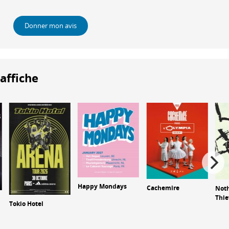
Donner mon avis
'affiche
Happy Mondays
Cachemire
Noth
Thie
Tokio Hotel