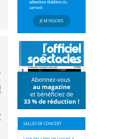
sélection théâtre
du
samedi
JE M'INSCRIS
ing But
ves
SALLES DE CONCERT
Liste des salles de concert à