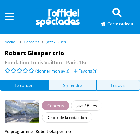
Panneau de gestion des cookies
Carte cadeau
Accueil
Concerts
Jazz / Blues
Robert Glasper trio
Fondation Louis Vuitton
- Paris 16e
(donner mon avis)
Favoris (
1
)
Le concert
S'y rendre
Les avis
Concerts
Jazz / Blues
Choix de la rédaction
Au programme :
Robert Glasper
trio.