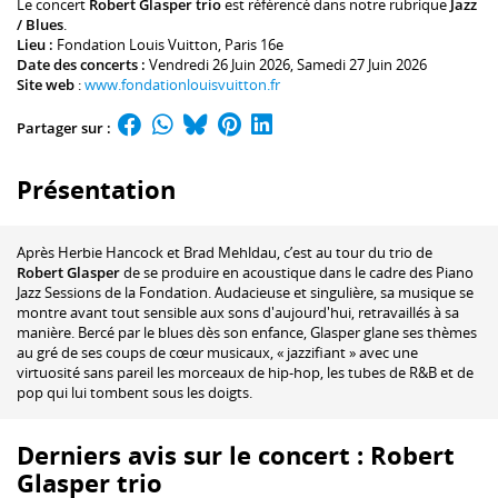
Le concert
Robert Glasper trio
est référencé dans notre rubrique
Jazz
/ Blues
.
Lieu :
Fondation Louis Vuitton
, Paris 16e
Date des concerts :
Vendredi 26 Juin 2026, Samedi 27 Juin 2026
Site web
:
www.fondationlouisvuitton.fr
Partager sur :
Présentation
Après Herbie Hancock et Brad Mehldau, c’est au tour du trio de
Robert Glasper
de se produire en acoustique dans le cadre des Piano
Jazz Sessions de la Fondation. Audacieuse et singulière, sa musique se
montre avant tout sensible aux sons d'aujourd'hui, retravaillés à sa
manière. Bercé par le blues dès son enfance, Glasper glane ses thèmes
au gré de ses coups de cœur musicaux, « jazzifiant » avec une
virtuosité sans pareil les morceaux de hip-hop, les tubes de R&B et de
pop qui lui tombent sous les doigts.
Derniers avis sur le concert : Robert
Glasper trio