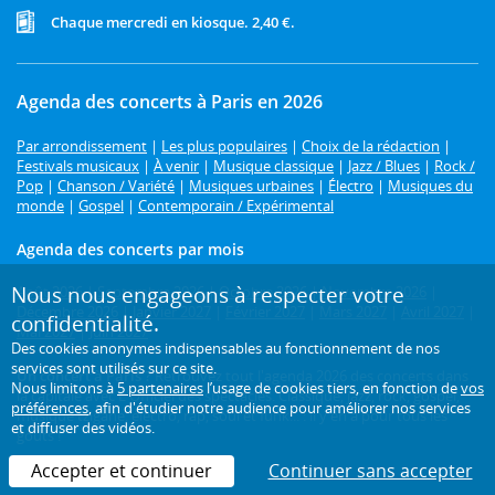
Chaque mercredi en kiosque. 2,40 €.
Agenda des concerts à Paris en 2026
Par arrondissement
|
Les plus populaires
|
Choix de la rédaction
|
Festivals musicaux
|
À venir
|
Musique classique
|
Jazz / Blues
|
Rock /
Pop
|
Chanson / Variété
|
Musiques urbaines
|
Électro
|
Musiques du
monde
|
Gospel
|
Contemporain / Expérimental
Agenda des concerts par mois
Nous nous engageons à respecter votre
Août 2026
|
Septembre 2026
|
Octobre 2026
|
Novembre 2026
|
Décembre 2026
|
Janvier 2027
|
Février 2027
|
Mars 2027
|
Avril 2027
|
confidentialité.
Mai 2027
|
Juin 2027
Des cookies anonymes indispensables au fonctionnement de nos
services sont utilisés sur ce site.
Un concert à Paris ?
Retrouvez tout l'agenda 2026 des concerts dans
Nous limitons à
5 partenaires
l’usage de cookies tiers, en fonction de
vos
la capitale avec L'Officiel des spectacles. Classique, jazz, rock, gospel,
préférences
, afin d'étudier notre audience pour améliorer nos services
musique tzigane, électro, rap, soul et funk... : il y en a pour tous les
et diffuser des vidéos.
goûts !
Accepter et continuer
Continuer sans accepter