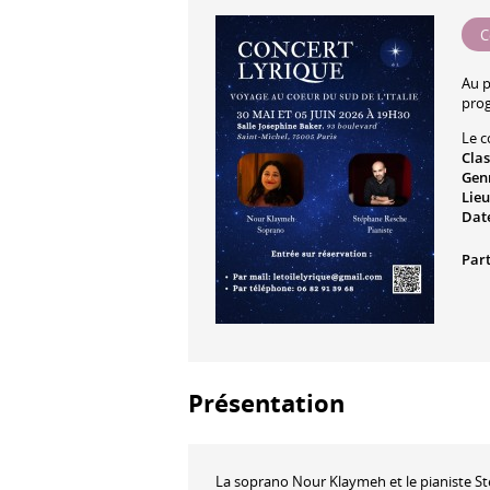
C
Au 
prog
Le c
Cla
Gen
Lieu
Date
Part
Présentation
La soprano Nour Klaymeh et le pianiste S