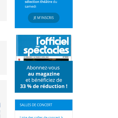
sélection théâtre
du
samedi
JE M'INSCRIS
SALLES DE CONCERT
Liste des salles de concert à