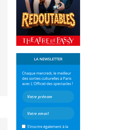
LA NEWSLETTER
Chaque mercredi, le meilleur
des sorties culturelles à Paris
avec L'Officiel des spectacles !
S’inscrire également à la