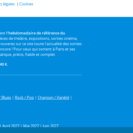
 légales
Cookies
 est
l'hebdomadaire de référence du
ièces de théâtre, expositions, sorties cinéma,
rouverez sur ce site toute l'actualité des sorties
 encore ! Pour ceux qui sortent à Paris et ses
atique, précis, fiable et complet.
40 €.
/ Blues
|
Rock / Pop
|
Chanson / Variété
|
|
Avril 2027
|
Mai 2027
|
Juin 2027