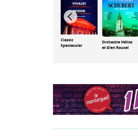
Orchestre Hélios
Classic
Orchestre Hélios
et Glen Rouxel
Spectacular
et Glen Rouxel