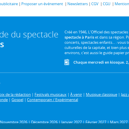
publicitaire
Proposer un événement
Newsletters
CGV
CGU
Mentions
ide du spectacle
Créé en 1946, L'Officiel des spectacles
spectacle à Paris
et dans sa région. P
is
concerts, spectacles enfants... : vous t
culturelles de la capitale, et bien plus
environs, c'est aussi le guide papier pr
Chaque mercredi en kiosque. 2,
6
ix de la rédaction
|
Festivals musicaux
|
À venir
|
Musique classique
|
Jazz 
onde
|
Gospel
|
Contemporain / Expérimental
Novembre 2026
|
Décembre 2026
|
Janvier 2027
|
Février 2027
|
Mars 2027