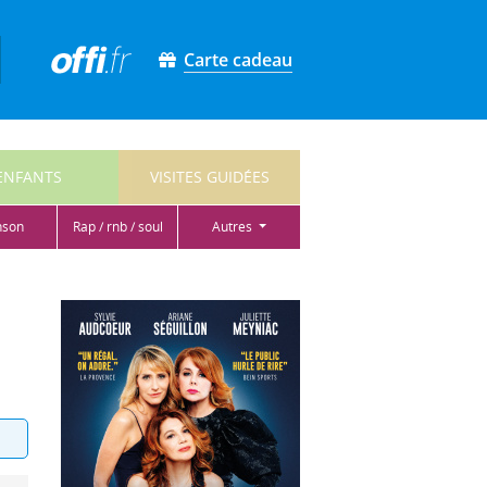
Carte cadeau
ENFANTS
VISITES GUIDÉES
nson
rap / rnb / soul
autres