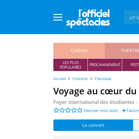
Panneau de gestion des cookies
CINÉMA
THÉÂTR
LES PLUS
PROCHAINEMENT
FEST
POPULAIRES
Accueil
Concerts
Classique
Voyage au cœur du s
Foyer international des étudiantes -
(donner mon avis)
Favori
Le concert