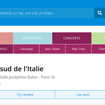
E
EXPOSITIONS
CONCERTS
IVALS
classique
jazz / blues
pop / rock
cha
ud de l'Italie
 Salle Joséphine Baker
- Paris 5e
s
S'y rendre
Les avis