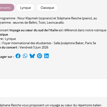
oncerts
Lyrique
Classique
programme :
Nour Klaymeh
(soprano) et
Stéphane Resche
(piano), au
ramme : œuvres de Bellini, Tosti, Leoncavallo.
oncert
Voyage au cœur du sud de l'Italie
est référencé dans notre rubrique
ssique
.
re :
Lyrique
 :
Foyer international des étudiantes - Salle Joséphine Baker
, Paris 5e
 du concert :
Vendredi 5 Juin 2026
ager sur :
téphane Resche vous proposent un voyage au cœur du répertoire italien.