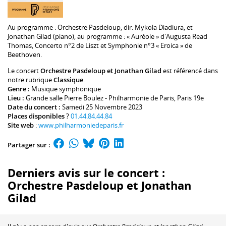
Au programme :
Orchestre Pasdeloup
, dir.
Mykola Diadiura
, et
Jonathan Gilad
(piano), au programme : « Auréole » d'
Augusta Read
Thomas
, Concerto n°2 de Liszt et Symphonie n°3 « Eroica » de
Beethoven.
Le concert
Orchestre Pasdeloup et Jonathan Gilad
est référencé dans
notre rubrique
Classique
.
Genre :
Musique symphonique
Lieu :
Grande salle Pierre Boulez - Philharmonie de Paris
, Paris 19e
Date du concert :
Samedi 25 Novembre 2023
Places disponibles
?
01.44.84.44.84
Site web
:
www.philharmoniedeparis.fr
Partager sur :
Derniers avis sur le concert :
Orchestre Pasdeloup et Jonathan
Gilad