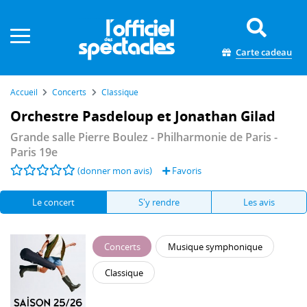
Panneau de gestion des cookies
Carte cadeau
Accueil
Concerts
Classique
Orchestre Pasdeloup et Jonathan Gilad
Grande salle Pierre Boulez - Philharmonie de Paris
-
Paris 19e
(donner mon avis)
Favoris
Le concert
S'y rendre
Les avis
Concerts
Musique symphonique
Classique