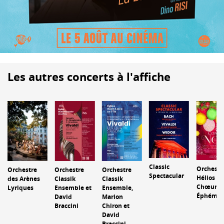
Les autres concerts à l'affiche
Classic
Orchestr
Orchestre
Orchestre
Orchestre
Spectacular
Hélios et
des Arènes
Classik
Classik
Chœur
Lyriques
Ensemble et
Ensemble,
Éphémèr
David
Marion
Braccini
Chiron et
David
Braccini