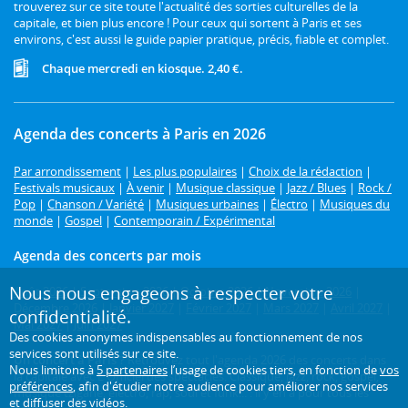
trouverez sur ce site toute l'actualité des sorties culturelles de la
capitale, et bien plus encore ! Pour ceux qui sortent à Paris et ses
environs, c'est aussi le guide papier pratique, précis, fiable et complet.
Chaque mercredi en kiosque. 2,40 €.
Agenda des concerts à Paris en 2026
Par arrondissement
|
Les plus populaires
|
Choix de la rédaction
|
Festivals musicaux
|
À venir
|
Musique classique
|
Jazz / Blues
|
Rock /
Pop
|
Chanson / Variété
|
Musiques urbaines
|
Électro
|
Musiques du
monde
|
Gospel
|
Contemporain / Expérimental
Agenda des concerts par mois
Nous nous engageons à respecter votre
Août 2026
|
Septembre 2026
|
Octobre 2026
|
Novembre 2026
|
Décembre 2026
|
Janvier 2027
|
Février 2027
|
Mars 2027
|
Avril 2027
|
confidentialité.
Mai 2027
|
Juin 2027
Des cookies anonymes indispensables au fonctionnement de nos
services sont utilisés sur ce site.
Un concert à Paris ?
Retrouvez tout l'agenda 2026 des concerts dans
Nous limitons à
5 partenaires
l’usage de cookies tiers, en fonction de
vos
la capitale avec L'Officiel des spectacles. Classique, jazz, rock, gospel,
préférences
, afin d'étudier notre audience pour améliorer nos services
musique tzigane, électro, rap, soul et funk... : il y en a pour tous les
et diffuser des vidéos.