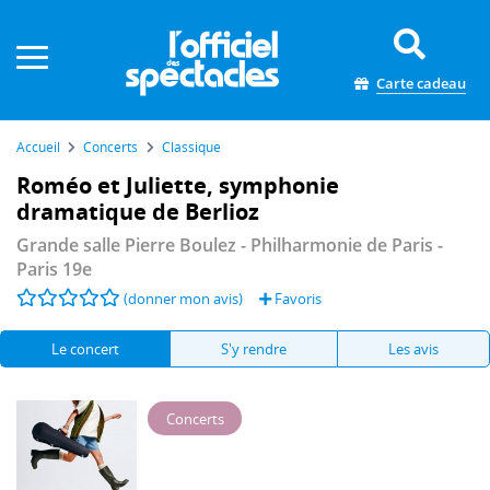
Panneau de gestion des cookies
Carte cadeau
Accueil
Concerts
Classique
Roméo et Juliette, symphonie
dramatique de Berlioz
Grande salle Pierre Boulez - Philharmonie de Paris
-
Paris 19e
(donner mon avis)
Favoris
Le concert
S'y rendre
Les avis
Concerts