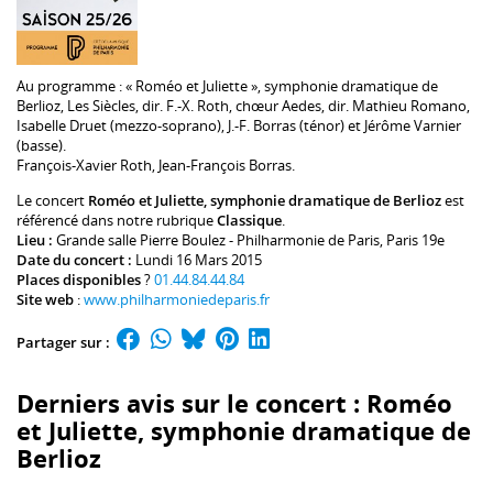
Au programme :
« Roméo et Juliette », symphonie dramatique de
Berlioz,
Les Siècles
, dir. F.-X. Roth, chœur Aedes, dir.
Mathieu Romano
,
Isabelle Druet
(mezzo-soprano), J.-F. Borras (ténor) et
Jérôme Varnier
(basse).
François-Xavier Roth
,
Jean-François Borras
.
Le concert
Roméo et Juliette, symphonie dramatique de Berlioz
est
référencé dans notre rubrique
Classique
.
Lieu :
Grande salle Pierre Boulez - Philharmonie de Paris
, Paris 19e
Date du concert :
Lundi 16 Mars 2015
Places disponibles
?
01.44.84.44.84
Site web
:
www.philharmoniedeparis.fr
Partager sur :
Derniers avis sur le concert : Roméo
et Juliette, symphonie dramatique de
Berlioz