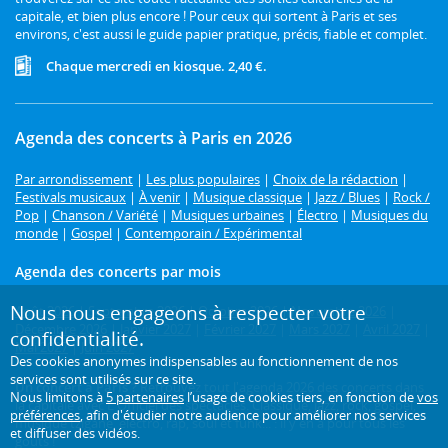
capitale, et bien plus encore ! Pour ceux qui sortent à Paris et ses
environs, c'est aussi le guide papier pratique, précis, fiable et complet.
Chaque mercredi en kiosque. 2,40 €.
Agenda des concerts à Paris en 2026
Par arrondissement
|
Les plus populaires
|
Choix de la rédaction
|
Festivals musicaux
|
À venir
|
Musique classique
|
Jazz / Blues
|
Rock /
Pop
|
Chanson / Variété
|
Musiques urbaines
|
Électro
|
Musiques du
monde
|
Gospel
|
Contemporain / Expérimental
Agenda des concerts par mois
Nous nous engageons à respecter votre
Août 2026
|
Septembre 2026
|
Octobre 2026
|
Novembre 2026
|
Décembre 2026
|
Janvier 2027
|
Février 2027
|
Mars 2027
|
Avril 2027
|
confidentialité.
Mai 2027
|
Juin 2027
Des cookies anonymes indispensables au fonctionnement de nos
services sont utilisés sur ce site.
Un concert à Paris ?
Retrouvez tout l'agenda 2026 des concerts dans
Nous limitons à
5 partenaires
l’usage de cookies tiers, en fonction de
vos
la capitale avec L'Officiel des spectacles. Classique, jazz, rock, gospel,
préférences
, afin d'étudier notre audience pour améliorer nos services
musique tzigane, électro, rap, soul et funk... : il y en a pour tous les
et diffuser des vidéos.
goûts !