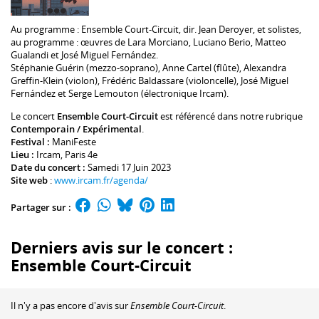
Au programme :
Ensemble Court-Circuit
, dir.
Jean Deroyer
, et solistes,
au programme : œuvres de
Lara Morciano
,
Luciano Berio
,
Matteo
Gualandi
et
José Miguel Fernández
.
Stéphanie Guérin
(mezzo-soprano),
Anne Cartel
(flûte),
Alexandra
Greffin-Klein
(violon),
Frédéric Baldassare
(violoncelle),
José Miguel
Fernández
et
Serge Lemouton
(électronique Ircam).
Le concert
Ensemble Court-Circuit
est référencé dans notre rubrique
Contemporain / Expérimental
.
Festival :
ManiFeste
Lieu :
Ircam
, Paris 4e
Date du concert :
Samedi 17 Juin 2023
Site web
:
www.ircam.fr/agenda/
Partager sur :
Derniers avis sur le concert :
Ensemble Court-Circuit
Il n'y a pas encore d'avis sur
Ensemble Court-Circuit
.