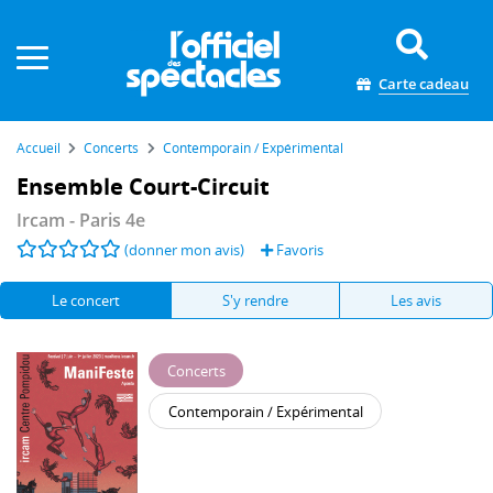
Panneau de gestion des cookies
Carte cadeau
Accueil
Concerts
Contemporain / Expérimental
Ensemble Court-Circuit
Ircam
- Paris 4e
(donner mon avis)
Favoris
Le concert
S'y rendre
Les avis
Concerts
Contemporain / Expérimental