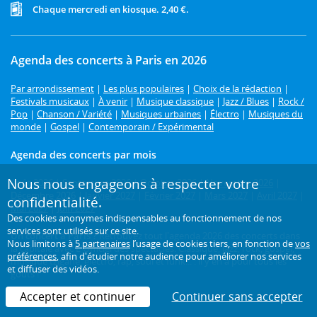
Chaque mercredi en kiosque. 2,40 €.
Agenda des concerts à Paris en 2026
Par arrondissement
|
Les plus populaires
|
Choix de la rédaction
|
Festivals musicaux
|
À venir
|
Musique classique
|
Jazz / Blues
|
Rock /
Pop
|
Chanson / Variété
|
Musiques urbaines
|
Électro
|
Musiques du
monde
|
Gospel
|
Contemporain / Expérimental
Agenda des concerts par mois
Nous nous engageons à respecter votre
Août 2026
|
Septembre 2026
|
Octobre 2026
|
Novembre 2026
|
Décembre 2026
|
Janvier 2027
|
Février 2027
|
Mars 2027
|
Avril 2027
|
confidentialité.
Mai 2027
|
Juin 2027
Des cookies anonymes indispensables au fonctionnement de nos
services sont utilisés sur ce site.
Un concert à Paris ?
Retrouvez tout l'agenda 2026 des concerts dans
Nous limitons à
5 partenaires
l’usage de cookies tiers, en fonction de
vos
la capitale avec L'Officiel des spectacles. Classique, jazz, rock, gospel,
préférences
, afin d'étudier notre audience pour améliorer nos services
musique tzigane, électro, rap, soul et funk... : il y en a pour tous les
et diffuser des vidéos.
goûts !
Accepter et continuer
Continuer sans accepter