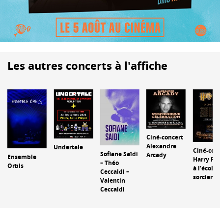
Les autres concerts à l'affiche
Ciné-concert
Alexandre
Undertale
Ciné-con
Sofiane Saïdi
Arcady
Ensemble
Harry Pot
– Théo
Orbis
à l'école 
Ceccaldi –
sorciers
Valentin
Ceccaldi