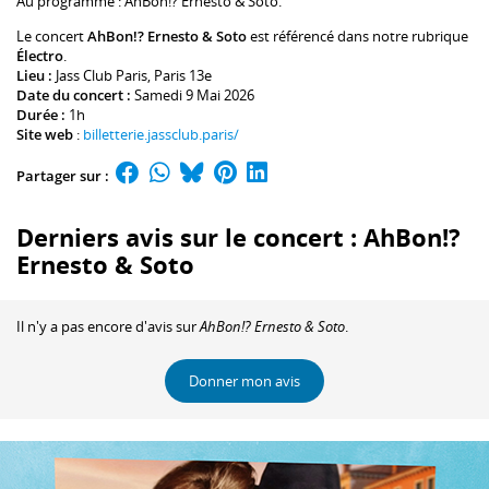
Au programme :
AhBon!? Ernesto & Soto.
Le concert
AhBon!? Ernesto & Soto
est référencé dans notre rubrique
Électro
.
Lieu :
Jass Club Paris
, Paris 13e
Date du concert :
Samedi 9 Mai 2026
Durée :
1h
Site web
:
billetterie.jassclub.paris/
Partager sur :
Derniers avis sur le concert : AhBon!?
Ernesto & Soto
Il n'y a pas encore d'avis sur
AhBon!? Ernesto & Soto
.
Donner mon avis