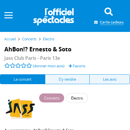
Panneau de gestion des cookies
Carte cadeau
Accueil
Concerts
Électro
AhBon!? Ernesto & Soto
Jass Club Paris
- Paris 13e
(donner mon avis)
Favoris
Le concert
S'y rendre
Les avis
Concerts
Électro