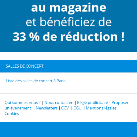
SALLES DE CONCERT
Liste des salles de concert à Paris
Qui sommes-nous ?
Nous contacter
Régie publicitaire
Proposer
un événement
Newsletters
CGV
CGU
Mentions légales
Cookies