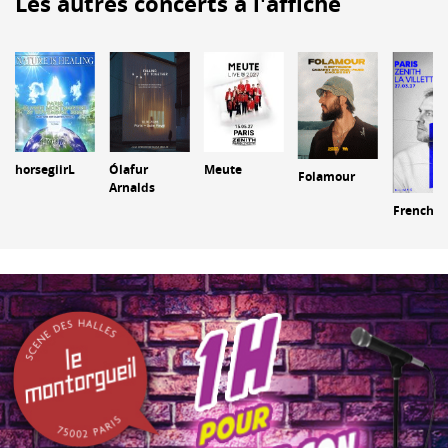
Les autres concerts à l'affiche
horsegiirL
Ólafur
Meute
Folamour
Arnalds
French 7