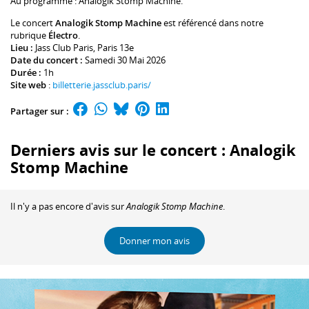
Au programme :
Analogik Stomp Machine
.
Le concert
Analogik Stomp Machine
est référencé dans notre
rubrique
Électro
.
Lieu :
Jass Club Paris
, Paris 13e
Date du concert :
Samedi 30 Mai 2026
Durée :
1h
Site web
:
billetterie.jassclub.paris/
Partager sur :
Derniers avis sur le concert : Analogik
Stomp Machine
Il n'y a pas encore d'avis sur
Analogik Stomp Machine
.
Donner mon avis