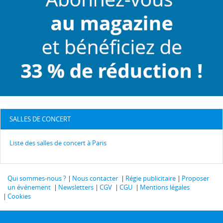
SALLES DE CONCERT
Liste des salles de concert à Paris
Qui sommes-nous ?
Nous contacter
Régie publicitaire
Proposer
un événement
Newsletters
CGV
CGU
Mentions légales
Cookies