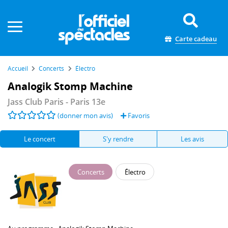
Panneau de gestion des cookies
Carte cadeau
Accueil
Concerts
Électro
Analogik Stomp Machine
Jass Club Paris
- Paris 13e
(donner mon avis)
Favoris
Le concert
S'y rendre
Les avis
Concerts
Électro