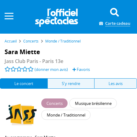
Panneau de gestion des cookies
Carte cadeau
Accueil
Concerts
Monde / Traditionnel
Sara Miette
Jass Club Paris
- Paris 13e
(donner mon avis)
Favoris
Le concert
S'y rendre
Les avis
Concerts
Musique brésilienne
Monde / Traditionnel