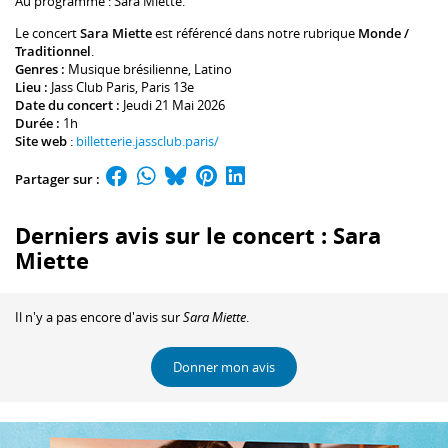
Au programme :
Sara Miette
.
Le concert
Sara Miette
est référencé dans notre rubrique
Monde /
Traditionnel
.
Genres :
Musique brésilienne
,
Latino
Lieu :
Jass Club Paris
, Paris 13e
Date du concert :
Jeudi 21 Mai 2026
Durée :
1h
Site web
:
billetterie.jassclub.paris/
Partager sur :
Derniers avis sur le concert : Sara
Miette
Il n'y a pas encore d'avis sur
Sara Miette
.
Donner mon avis