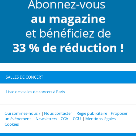
SALLES DE CONCERT
Liste des salles de concert à Paris
Qui sommes-nous ?
Nous contacter
Régie publicitaire
Proposer
un événement
Newsletters
CGV
CGU
Mentions légales
Cookies