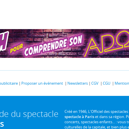
publicitaire
Proposer un événement
Newsletters
CGV
CGU
Mentions
ide du spectacle
Créé en 1946, L'Officiel des spectacles
spectacle à Paris
et dans sa région. P
is
concerts, spectacles enfants... : vous t
culturelles de la capitale, et bien plus