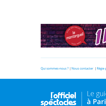
Qui sommes-nous ?
Nous contacter
Régie 
Le gu
à Par