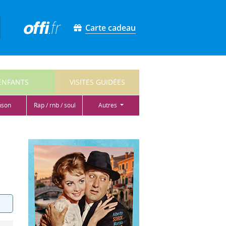
Carte cadeau
ENFANTS
VISITES GUIDÉES
nson
rap / rnb / soul
autres