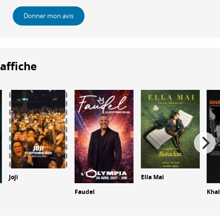
Donner mon avis
'affiche
Joji
Ella Mai
Faudel
Khal