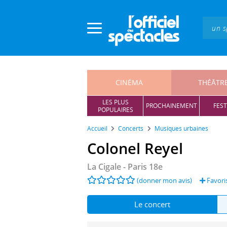
Panneau de gestion des cookies
CINÉMA
THÉÂTR
LES PLUS
PROCHAINEMENT
FEST
POPULAIRES
Accueil
Concerts
Musiques urbaines
Colonel Reyel
La Cigale
- Paris 18e
(donner mon avis)
Favori
Le concert