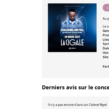
C
Au 
Le c
Gen
Pro
Lieu
Tari
Date
Hora
Site
Part
Derniers avis sur le conc
Il n'y a pas encore d'avis sur
Colonel Reyel
.