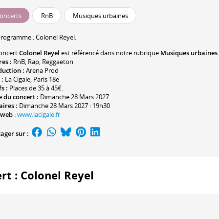
oncerts
RnB
Musiques urbaines
programme :
Colonel Reyel
.
oncert
Colonel Reyel
est référencé dans notre rubrique
Musiques urbaines
.
res :
RnB
,
Rap
,
Reggaeton
duction :
Arena Prod
 :
La Cigale
, Paris 18e
fs :
Places de 35 à 45€.
 du concert :
Dimanche 28 Mars 2027
ires :
Dimanche 28 Mars 2027 : 19h30
 web
:
www.lacigale.fr
ager sur :
ert : Colonel Reyel