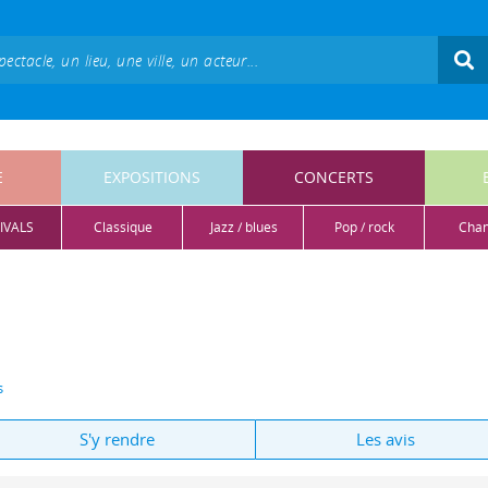
E
EXPOSITIONS
CONCERTS
IVALS
classique
jazz / blues
pop / rock
cha
s
S'y rendre
Les avis