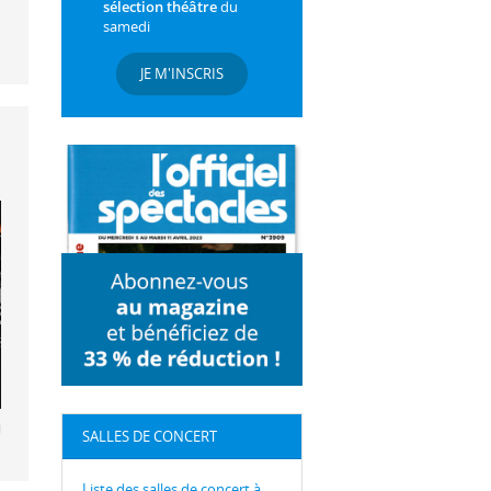
sélection théâtre
du
samedi
JE M'INSCRIS
id
SALLES DE CONCERT
Liste des salles de concert à