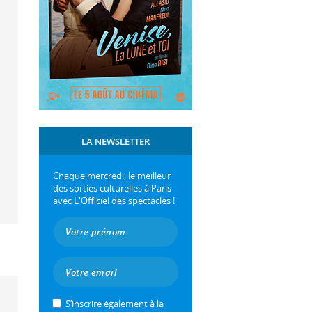
LA NEWSLETTER
Chaque mercredi, le meilleur
des sorties culturelles à Paris
avec L'Officiel des spectacles !
S’inscrire également à la