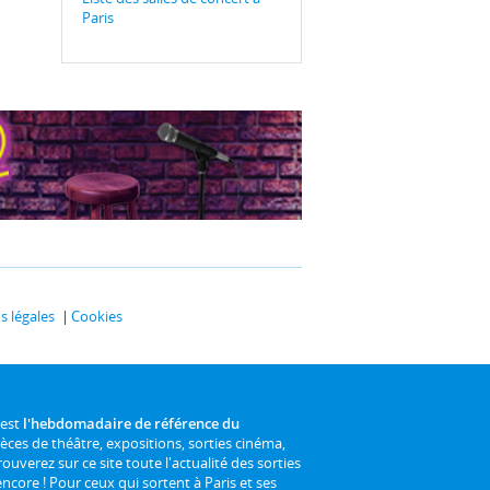
Paris
 légales
Cookies
 est
l'hebdomadaire de référence du
ièces de théâtre, expositions, sorties cinéma,
rouverez sur ce site toute l'actualité des sorties
 encore ! Pour ceux qui sortent à Paris et ses