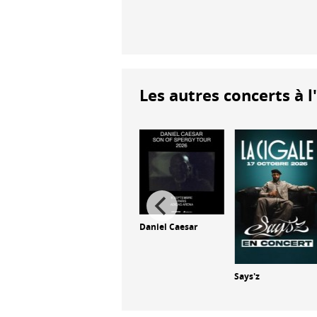
Les autres concerts à l
Daniel Caesar
 Park
Joé Dwèt Filé
Says'z