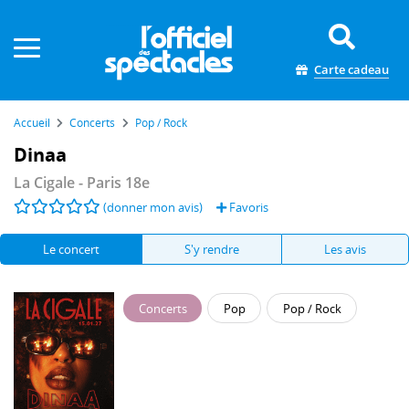
Panneau de gestion des cookies
Carte cadeau
Accueil
Concerts
Pop / Rock
Dinaa
La Cigale
- Paris 18e
(donner mon avis)
Favoris
Le concert
S'y rendre
Les avis
Concerts
Pop
Pop / Rock