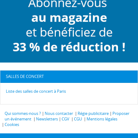
SALLES DE CONCERT
Liste des salles de concert à Paris
Qui sommes-nous ?
Nous contacter
Régie publicitaire
Proposer
un événement
Newsletters
CGV
CGU
Mentions légales
Cookies