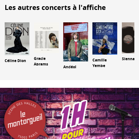
Les autres concerts à l'affiche
Gracie
Sienna S
Camille
Céline Dion
Abrams
Yembe
Andéol