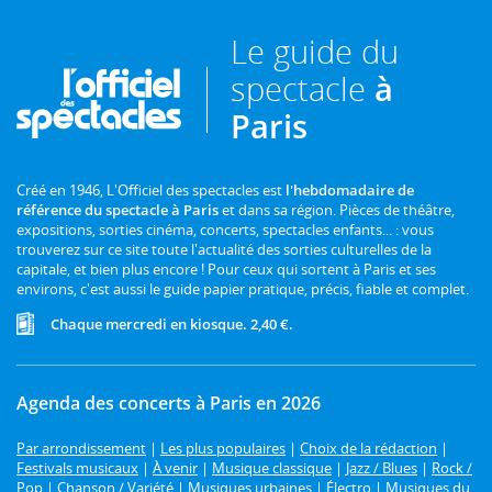
Le guide du
spectacle
à
Paris
Créé en 1946, L'Officiel des spectacles est
l'hebdomadaire de
référence du spectacle à Paris
et dans sa région. Pièces de théâtre,
expositions, sorties cinéma, concerts, spectacles enfants... : vous
trouverez sur ce site toute l'actualité des sorties culturelles de la
capitale, et bien plus encore ! Pour ceux qui sortent à Paris et ses
environs, c'est aussi le guide papier pratique, précis, fiable et complet.
Chaque mercredi en kiosque. 2,40 €.
Agenda des concerts à Paris en 2026
Par arrondissement
|
Les plus populaires
|
Choix de la rédaction
|
Festivals musicaux
|
À venir
|
Musique classique
|
Jazz / Blues
|
Rock /
Pop
|
Chanson / Variété
|
Musiques urbaines
|
Électro
|
Musiques du