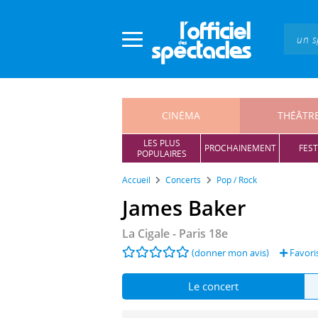
Panneau de gestion des cookies
CINÉMA
THÉÂTR
LES PLUS
PROCHAINEMENT
FEST
POPULAIRES
Accueil
Concerts
Pop / Rock
James Baker
La Cigale
- Paris 18e
(donner mon avis)
Favori
Le concert