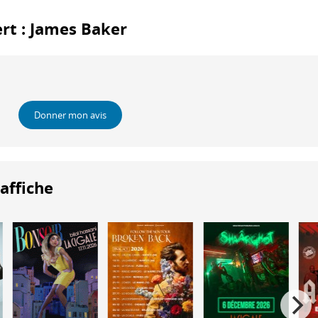
ert : James Baker
Donner mon avis
'affiche