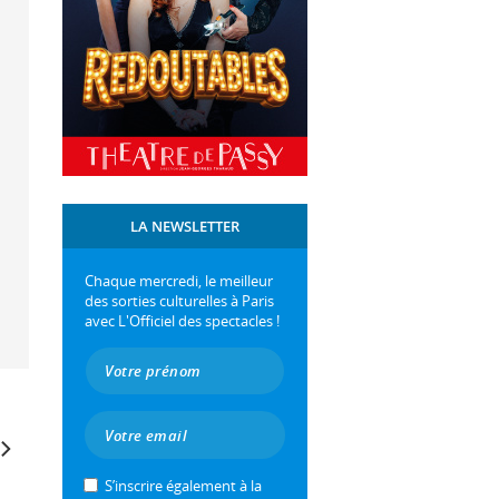
LA NEWSLETTER
Chaque mercredi, le meilleur
des sorties culturelles à Paris
avec L'Officiel des spectacles !
S’inscrire également à la