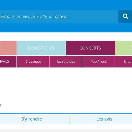
E
EXPOSITIONS
CONCERTS
IVALS
classique
jazz / blues
pop / rock
cha
s
S'y rendre
Les avis