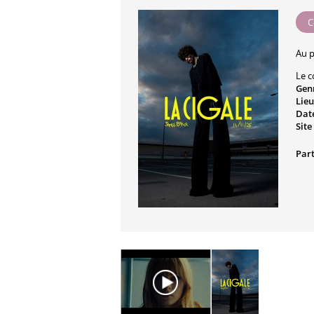
C
Au 
Le c
Gen
Lieu
Date
Site
Part