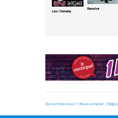
Resolve
Lou ! Sonata
Bonbon Vodou
 une
Qui sommes-nous ?
Nous contacter
Régie 