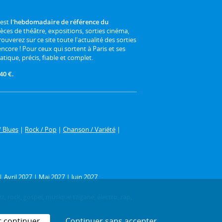
 est
l'hebdomadaire de référence du
ièces de théâtre, expositions, sorties cinéma,
rouverez sur ce site toute l'actualité des sorties
 encore ! Pour ceux qui sortent à Paris et ses
atique, précis, fiable et complet.
40 €.
/ Blues
|
Rock / Pop
|
Chanson / Variété
|
|
Avril 2027
|
Mai 2027
|
Juin 2027
z, rock, gospel, musique tzigane, électro, rap,
t continuer
Continuer sans accepter