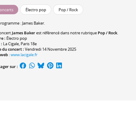
oncerts
Électro pop
Pop / Rock
programme :
James Baker
.
oncert
James Baker
est référencé dans notre rubrique
Pop / Rock
.
re :
Électro pop
 :
La Cigale
, Paris 18e
 du concert :
Vendredi 14 Novembre 2025
 web
:
www.lacigale.fr
ager sur :