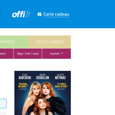
Carte cadeau
ENFANTS
VISITES GUIDÉES
nson
rap / rnb / soul
autres