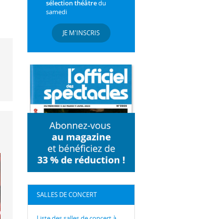
sélection théâtre
du
samedi
JE M'INSCRIS
SALLES DE CONCERT
Liste des salles de concert à