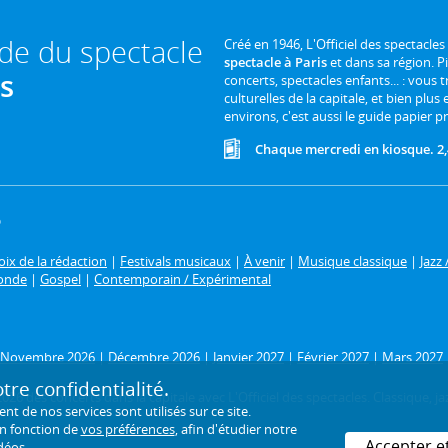
ide du spectacle
Créé en 1946, L'Officiel des spectacles
spectacle à Paris
et dans sa région. P
is
concerts, spectacles enfants... : vous t
culturelles de la capitale, et bien plus
environs, c'est aussi le guide papier pr
Chaque mercredi en kiosque. 2,
6
ix de la rédaction
|
Festivals musicaux
|
À venir
|
Musique classique
|
Jazz 
onde
|
Gospel
|
Contemporain / Expérimental
Novembre 2026
|
Décembre 2026
|
Janvier 2027
|
Février 2027
|
Mars 2027
re confidentialité.
26 des concerts dans la capitale avec L'Officiel des spectacles. Classique, jaz
de nos services sont utilisés sur ce site.
en fonction de
vos préférences
, afin d'étudier notre
Accepter e
déos.