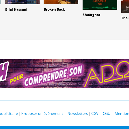
Bilal Hassani
Broken Back
Shaârghot
The 
publicitaire
Proposer un événement
Newsletters
CGV
CGU
Mentions