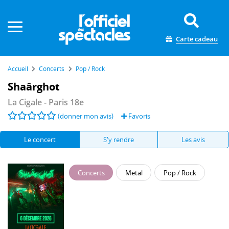
Panneau de gestion des cookies
Carte cadeau
Accueil
Concerts
Pop / Rock
Shaârghot
La Cigale
- Paris 18e
(donner mon avis)
Favoris
Le concert
S'y rendre
Les avis
Concerts
Metal
Pop / Rock