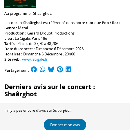
Au programme :
Shaârghot
.
Le concert
Shaârghot
est référencé dans notre rubrique
Pop / Rock
.
Genre :
Metal
Production :
Gérard Drouot Productions
Lieu :
La Cigale
, Paris 18e
Tarifs :
Places de 37,70 à 48,70€.
Date du concert :
Dimanche 6 Décembre 2026
Horaires :
Dimanche 6 Décembre : 20h00
Site web
:
www.lacigale.fr
Partager sur :
Derniers avis sur le concert :
Shaârghot
Il n'y a pas encore d'avis sur
Shaârghot
.
Donner mon avis