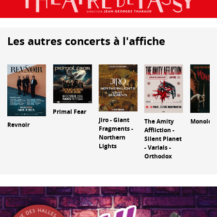
Les autres concerts à l'affiche
Primal Fear
Jiro - Giant
The Amity
Monolor
Revnoir
Fragments -
Affliction -
Northern
Silent Planet
Lights
- Varials -
Orthodox