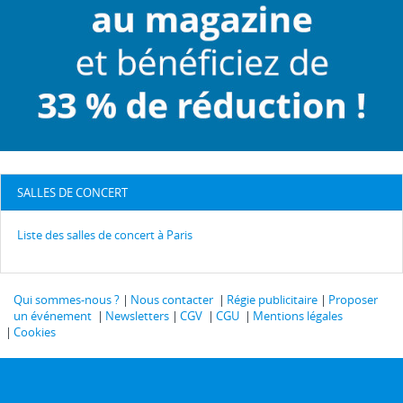
SALLES DE CONCERT
Liste des salles de concert à Paris
Qui sommes-nous ?
Nous contacter
Régie publicitaire
Proposer
un événement
Newsletters
CGV
CGU
Mentions légales
Cookies