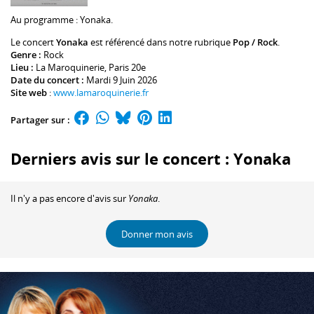
Au programme :
Yonaka
.
Le concert
Yonaka
est référencé dans notre rubrique
Pop / Rock
.
Genre :
Rock
Lieu :
La Maroquinerie
, Paris 20e
Date du concert :
Mardi 9 Juin 2026
Site web
:
www.lamaroquinerie.fr
Partager sur :
Derniers avis sur le concert : Yonaka
Il n'y a pas encore d'avis sur
Yonaka
.
Donner mon avis