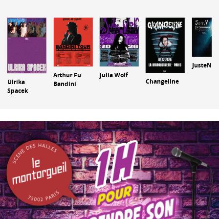
JusteNiel
Arthur Fu
Julia Wolf
Changeline
Ulrika
Bandini
Spacek