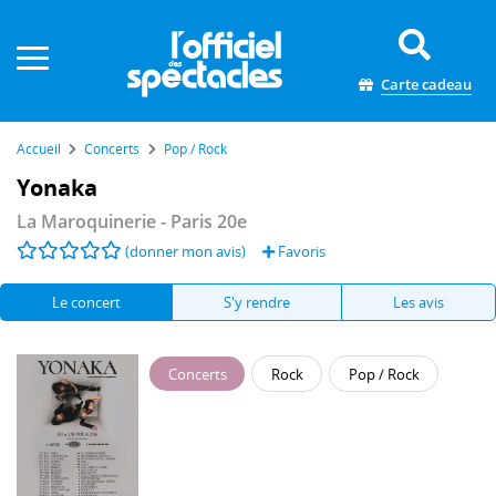
Panneau de gestion des cookies
Carte cadeau
Accueil
Concerts
Pop / Rock
Yonaka
La Maroquinerie
- Paris 20e
(donner mon avis)
Favoris
Le concert
S'y rendre
Les avis
Concerts
Rock
Pop / Rock