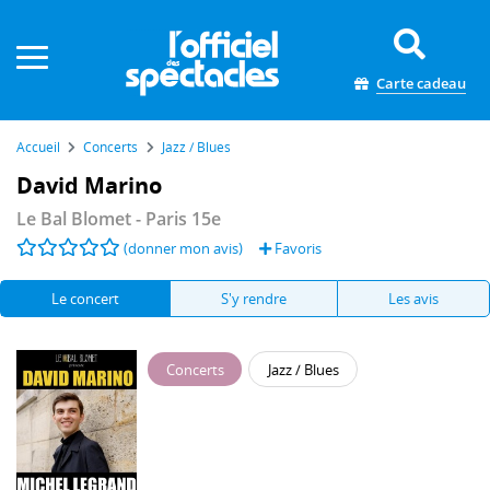
Panneau de gestion des cookies
Carte cadeau
Accueil
Concerts
Jazz / Blues
David Marino
Le Bal Blomet
- Paris 15e
(donner mon avis)
Favoris
Le concert
S'y rendre
Les avis
Concerts
Jazz / Blues