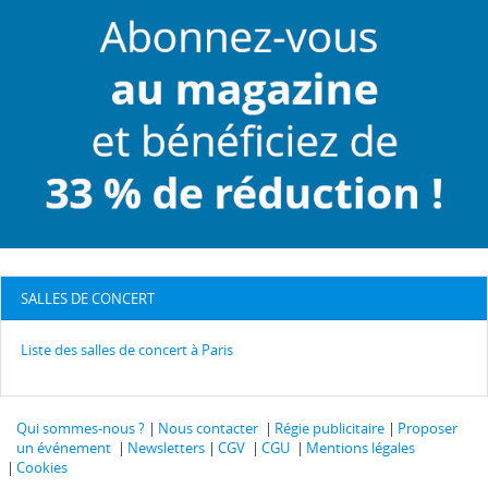
SALLES DE CONCERT
Liste des salles de concert à Paris
Qui sommes-nous ?
Nous contacter
Régie publicitaire
Proposer
un événement
Newsletters
CGV
CGU
Mentions légales
Cookies