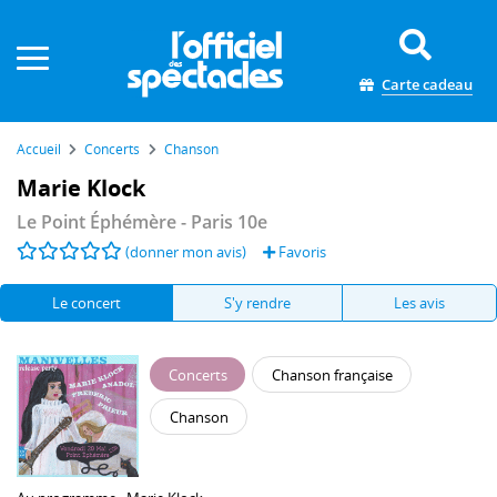
Panneau de gestion des cookies
Carte cadeau
Accueil
Concerts
Chanson
Marie Klock
Le Point Éphémère
- Paris 10e
(donner mon avis)
Favoris
Le concert
S'y rendre
Les avis
Concerts
Chanson française
Chanson