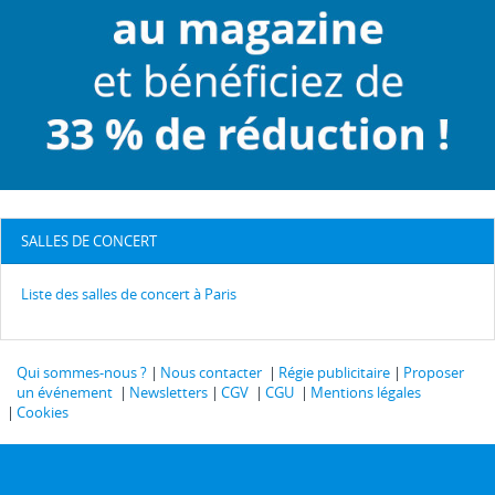
SALLES DE CONCERT
Liste des salles de concert à Paris
Qui sommes-nous ?
Nous contacter
Régie publicitaire
Proposer
un événement
Newsletters
CGV
CGU
Mentions légales
Cookies