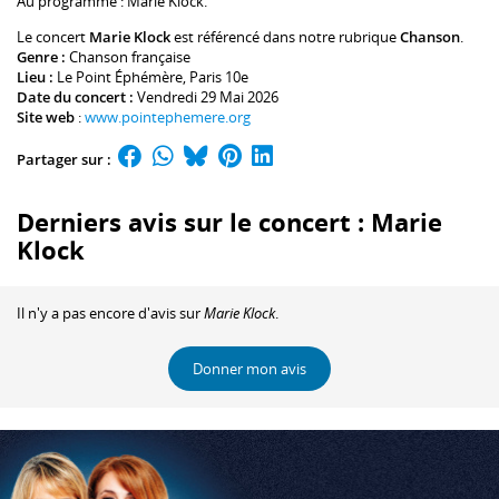
Au programme :
Marie Klock
.
Le concert
Marie Klock
est référencé dans notre rubrique
Chanson
.
Genre :
Chanson française
Lieu :
Le Point Éphémère
, Paris 10e
Date du concert :
Vendredi 29 Mai 2026
Site web
:
www.pointephemere.org
Partager sur :
Derniers avis sur le concert : Marie
Klock
Il n'y a pas encore d'avis sur
Marie Klock
.
Donner mon avis