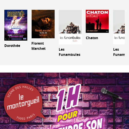
Chaton
Florent
Dorothée
Marchet
Les
Les
Funambules
Funambu