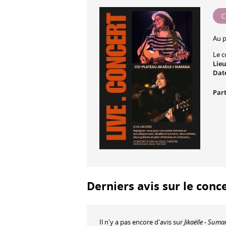
C
Au 
Le c
Lieu
Date
Part
Derniers avis sur le conce
Il n'y a pas encore d'avis sur
Jikaëlle - Sum