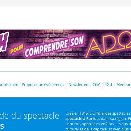
publicitaire
Proposer un événement
Newsletters
CGV
CGU
Mentions
ide du spectacle
Créé en 1946, L'Officiel des spectacles
spectacle à Paris
et dans sa région. P
is
concerts, spectacles enfants... : vous t
culturelles de la capitale, et bien plus