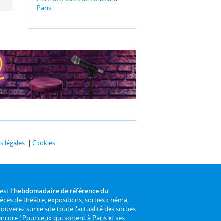
Paris
 légales
Cookies
 est
l'hebdomadaire de référence du
ièces de théâtre, expositions, sorties cinéma,
rouverez sur ce site toute l'actualité des sorties
 encore ! Pour ceux qui sortent à Paris et ses