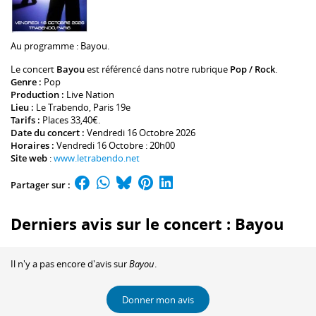
Au programme :
Bayou
.
Le concert
Bayou
est référencé dans notre rubrique
Pop / Rock
.
Genre :
Pop
Production :
Live Nation
Lieu :
Le Trabendo
, Paris 19e
Tarifs :
Places 33,40€.
Date du concert :
Vendredi 16 Octobre 2026
Horaires :
Vendredi 16 Octobre : 20h00
Site web
:
www.letrabendo.net
Partager sur :
Derniers avis sur le concert : Bayou
Il n'y a pas encore d'avis sur
Bayou
.
Donner mon avis