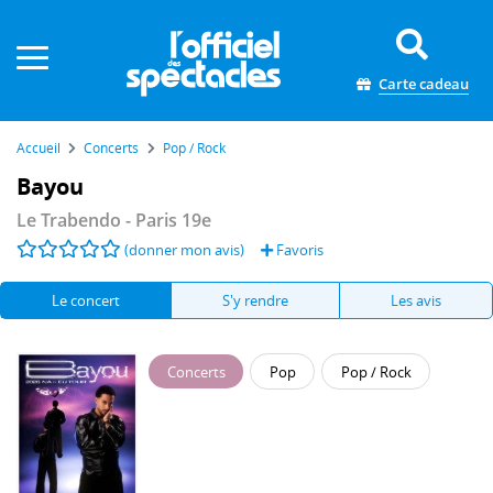
Panneau de gestion des cookies
Carte cadeau
Accueil
Concerts
Pop / Rock
Bayou
Le Trabendo
- Paris 19e
(donner mon avis)
Favoris
Le concert
S'y rendre
Les avis
Concerts
Pop
Pop / Rock