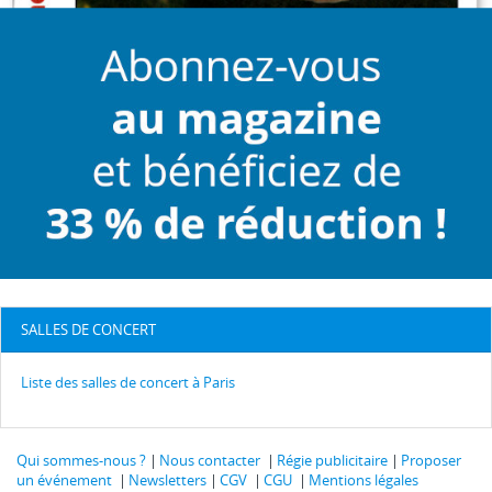
SALLES DE CONCERT
Liste des salles de concert à Paris
Qui sommes-nous ?
Nous contacter
Régie publicitaire
Proposer
un événement
Newsletters
CGV
CGU
Mentions légales