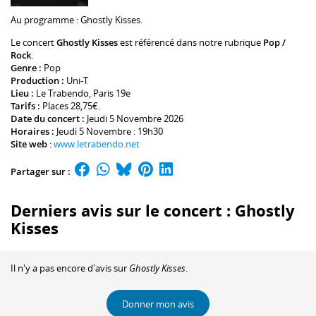
Au programme :
Ghostly Kisses
.
Le concert
Ghostly Kisses
est référencé dans notre rubrique
Pop /
Rock
.
Genre :
Pop
Production :
Uni-T
Lieu :
Le Trabendo
, Paris 19e
Tarifs :
Places 28,75€.
Date du concert :
Jeudi 5 Novembre 2026
Horaires :
Jeudi 5 Novembre : 19h30
Site web
:
www.letrabendo.net
Partager sur :
Derniers avis sur le concert : Ghostly
Kisses
Il n'y a pas encore d'avis sur
Ghostly Kisses
.
Donner mon avis