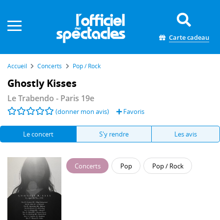
Panneau de gestion des cookies
Carte cadeau
Accueil
Concerts
Pop / Rock
Ghostly Kisses
Le Trabendo
- Paris 19e
(donner mon avis)
Favoris
Le concert
S'y rendre
Les avis
Concerts
Pop
Pop / Rock