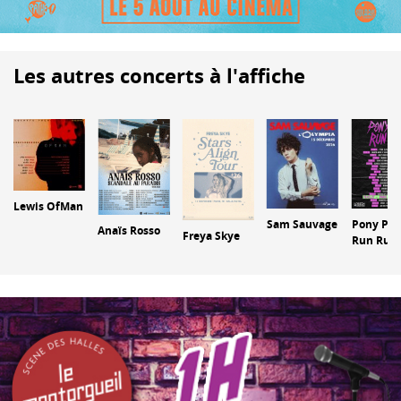
Les autres concerts à l'affiche
Lewis OfMan
Sam Sauvage
e
Pony Po
Anaïs Rosso
Freya Skye
Run Run