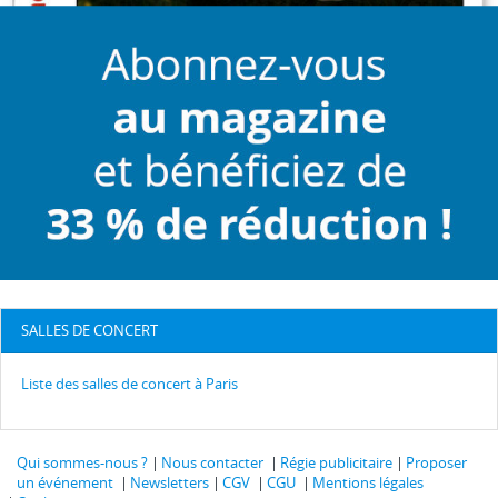
SALLES DE CONCERT
Liste des salles de concert à Paris
Qui sommes-nous ?
Nous contacter
Régie publicitaire
Proposer
un événement
Newsletters
CGV
CGU
Mentions légales