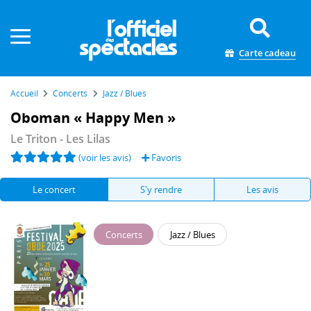
Panneau de gestion des cookies
Carte cadeau
Accueil
Concerts
Jazz / Blues
Oboman « Happy Men »
Le Triton
- Les Lilas
(voir les avis)
Favoris
Le concert
S'y rendre
Les avis
Concerts
Jazz / Blues