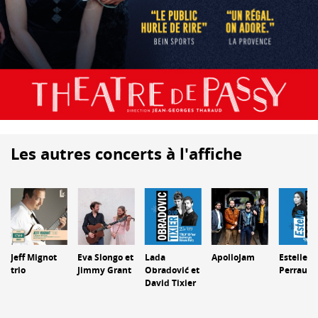
Les autres concerts à l'affiche
Jeff Mignot
Eva Slongo et
Lada
ApolloJam
Estelle
trio
Jimmy Grant
Obradović et
Perrault 
David Tixier