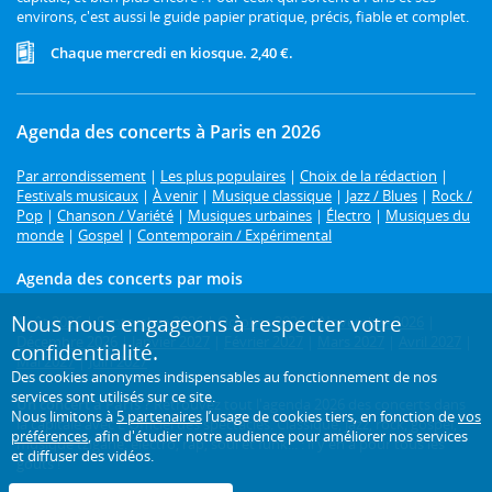
environs, c'est aussi le guide papier pratique, précis, fiable et complet.
Chaque mercredi en kiosque. 2,40 €.
Agenda des concerts à Paris en 2026
Par arrondissement
|
Les plus populaires
|
Choix de la rédaction
|
Festivals musicaux
|
À venir
|
Musique classique
|
Jazz / Blues
|
Rock /
Pop
|
Chanson / Variété
|
Musiques urbaines
|
Électro
|
Musiques du
monde
|
Gospel
|
Contemporain / Expérimental
Agenda des concerts par mois
Nous nous engageons à respecter votre
Août 2026
|
Septembre 2026
|
Octobre 2026
|
Novembre 2026
|
Décembre 2026
|
Janvier 2027
|
Février 2027
|
Mars 2027
|
Avril 2027
|
confidentialité.
Mai 2027
|
Juin 2027
Des cookies anonymes indispensables au fonctionnement de nos
services sont utilisés sur ce site.
Un concert à Paris ?
Retrouvez tout l'agenda 2026 des concerts dans
Nous limitons à
5 partenaires
l’usage de cookies tiers, en fonction de
vos
la capitale avec L'Officiel des spectacles. Classique, jazz, rock, gospel,
préférences
, afin d'étudier notre audience pour améliorer nos services
musique tzigane, électro, rap, soul et funk... : il y en a pour tous les
et diffuser des vidéos.
goûts !