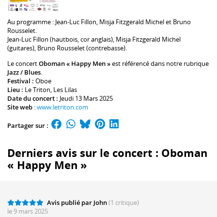
Au programme :
Jean-Luc Fillon
,
Misja Fitzgerald Michel
et
Bruno
Rousselet
.
Jean-Luc Fillon
(hautbois, cor anglais),
Misja Fitzgerald Michel
(guitares),
Bruno Rousselet
(contrebasse).
Le concert
Oboman « Happy Men »
est référencé dans notre rubrique
Jazz / Blues
.
Festival :
Oboe
Lieu :
Le Triton
, Les Lilas
Date du concert :
Jeudi 13 Mars 2025
Site web
:
www.letriton.com
Partager sur :
Derniers avis sur le concert : Oboman
« Happy Men »
Avis publié par John
(1 critique)
le 9 mars 2025