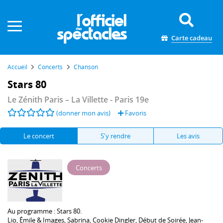
Panneau de gestion des cookies
Carte cadeau
Accueil
Concerts
Chanson
Stars 80
Le Zénith Paris – La Villette
- Paris 19e
(donner mon avis)
Favoris
Le concert
S'y rendre
Les avis
Concerts
Au programme :
Stars 80.
Lio
,
Émile & Images
,
Sabrina
,
Cookie Dingler
,
Début de Soirée
,
Jean-