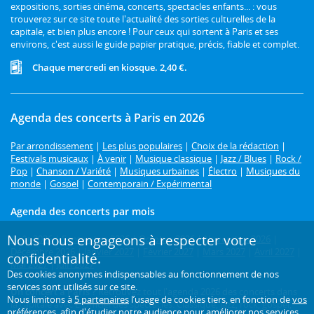
expositions, sorties cinéma, concerts, spectacles enfants... : vous
trouverez sur ce site toute l'actualité des sorties culturelles de la
capitale, et bien plus encore ! Pour ceux qui sortent à Paris et ses
environs, c'est aussi le guide papier pratique, précis, fiable et complet.
Chaque mercredi en kiosque. 2,40 €.
Agenda des concerts à Paris en 2026
Par arrondissement
|
Les plus populaires
|
Choix de la rédaction
|
Festivals musicaux
|
À venir
|
Musique classique
|
Jazz / Blues
|
Rock /
Pop
|
Chanson / Variété
|
Musiques urbaines
|
Électro
|
Musiques du
monde
|
Gospel
|
Contemporain / Expérimental
Agenda des concerts par mois
Nous nous engageons à respecter votre
Août 2026
|
Septembre 2026
|
Octobre 2026
|
Novembre 2026
|
Décembre 2026
|
Janvier 2027
|
Février 2027
|
Mars 2027
|
Avril 2027
|
confidentialité.
Mai 2027
|
Juin 2027
Des cookies anonymes indispensables au fonctionnement de nos
services sont utilisés sur ce site.
Un concert à Paris ?
Retrouvez tout l'agenda 2026 des concerts dans
Nous limitons à
5 partenaires
l’usage de cookies tiers, en fonction de
vos
la capitale avec L'Officiel des spectacles. Classique, jazz, rock, gospel,
préférences
, afin d'étudier notre audience pour améliorer nos services