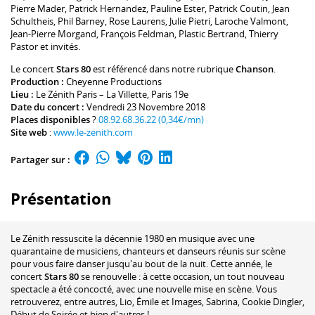
Pierre Mader
,
Patrick Hernandez
,
Pauline Ester
,
Patrick Coutin
,
Jean
Schultheis
,
Phil Barney
,
Rose Laurens
,
Julie Pietri
,
Laroche Valmont
,
Jean-Pierre Morgand
,
François Feldman
,
Plastic Bertrand
,
Thierry
Pastor
et invités.
Le concert
Stars 80
est référencé dans notre rubrique
Chanson
.
Production :
Cheyenne Productions
Lieu :
Le Zénith Paris – La Villette
, Paris 19e
Date du concert :
Vendredi 23 Novembre 2018
Places disponibles
?
08.92.68.36.22 (0,34€/mn)
Site web
:
www.le-zenith.com
Partager sur :
Présentation
Le Zénith ressuscite la décennie 1980 en musique avec une
quarantaine de musiciens, chanteurs et danseurs réunis sur scène
pour vous faire danser jusqu'au bout de la nuit. Cette année, le
concert
Stars 80
se renouvelle : à cette occasion, un tout nouveau
spectacle a été concocté, avec une nouvelle mise en scène. Vous
retrouverez, entre autres, Lio, Émile et Images, Sabrina, Cookie Dingler,
Début de Soirée et bien d'autres !