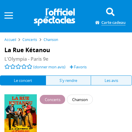
Panneau de gestion des cookies
Carte cadeau
Accueil
Concerts
Chanson
La Rue Kétanou
L'Olympia
- Paris 9e
(donner mon avis)
Favoris
Le concert
S'y rendre
Les avis
Concerts
Chanson