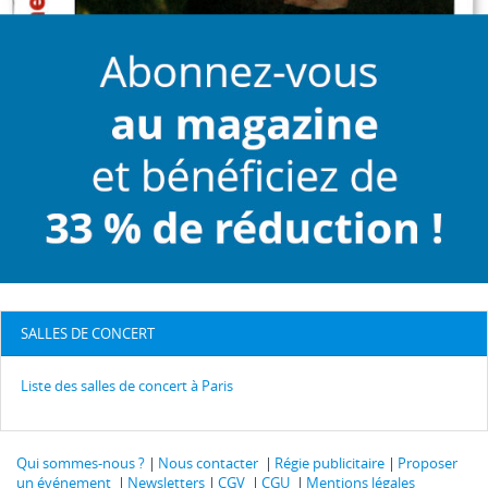
SALLES DE CONCERT
Liste des salles de concert à Paris
Qui sommes-nous ?
Nous contacter
Régie publicitaire
Proposer
un événement
Newsletters
CGV
CGU
Mentions légales