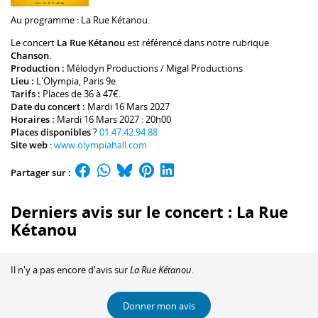
Au programme :
La Rue Kétanou
.
Le concert
La Rue Kétanou
est référencé dans notre rubrique
Chanson
.
Production :
Mélodyn Productions / Migal Productions
Lieu :
L'Olympia
, Paris 9e
Tarifs :
Places de 36 à 47€.
Date du concert :
Mardi 16 Mars 2027
Horaires :
Mardi 16 Mars 2027 : 20h00
Places disponibles
?
01.47.42.94.88
Site web
:
www.olympiahall.com
Partager sur :
Derniers avis sur le concert : La Rue
Kétanou
Il n'y a pas encore d'avis sur
La Rue Kétanou
.
Donner mon avis