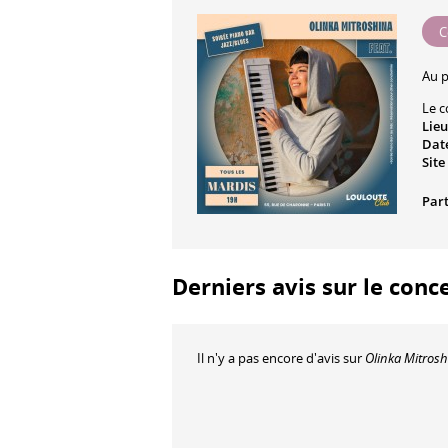
C
Au 
Le c
Lieu
Date
Site
Part
Derniers avis sur le conc
Il n'y a pas encore d'avis sur
Olinka Mitros