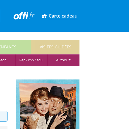
Carte cadeau
ENFANTS
VISITES GUIDÉES
nson
rap / rnb / soul
autres