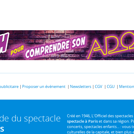
publicitaire
Proposer un événement
Newsletters
CGV
CGU
Mentions
ide du spectacle
Créé en 1946, L'Officiel des spectacles
spectacle à Paris
et dans sa région. P
is
concerts, spectacles enfants... : vous t
culturelles de la capitale, et bien plus