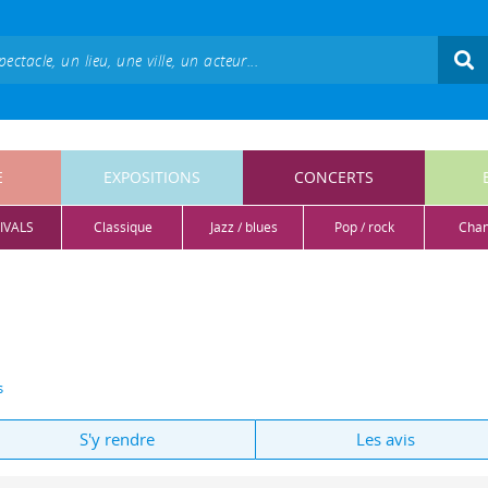
E
EXPOSITIONS
CONCERTS
IVALS
classique
jazz / blues
pop / rock
cha
s
S'y rendre
Les avis