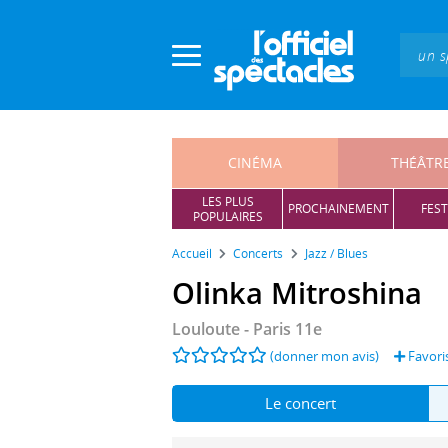
Panneau de gestion des cookies
CINÉMA
THÉÂTR
LES PLUS
PROCHAINEMENT
FEST
POPULAIRES
Accueil
Concerts
Jazz / Blues
Olinka Mitroshina
Louloute
- Paris 11e
(donner mon avis)
Favori
Le concert