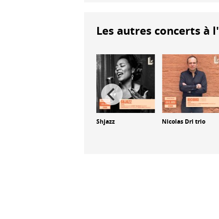
Les autres concerts à l
cus
Manu Codjia trio
Shjazz
Nicolas Dri trio