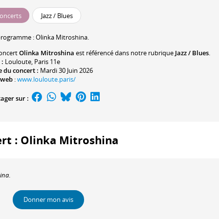
oncerts
Jazz / Blues
programme :
Olinka Mitroshina
.
oncert
Olinka Mitroshina
est référencé dans notre rubrique
Jazz / Blues
.
 :
Louloute
, Paris 11e
 du concert :
Mardi 30 Juin 2026
 web
:
www.louloute.paris/
ager sur :
ert : Olinka Mitroshina
hina
.
Donner mon avis