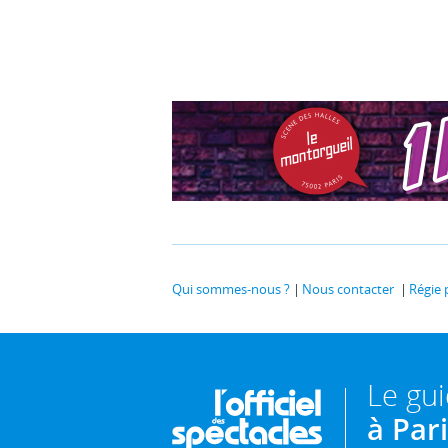
Qui sommes-nous ?
Nous contacter
Régie 
Le gu
à Par