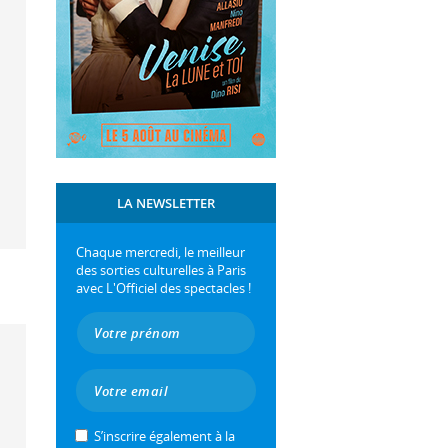
LA NEWSLETTER
Chaque mercredi, le meilleur
des sorties culturelles à Paris
avec L'Officiel des spectacles !
S’inscrire également à la