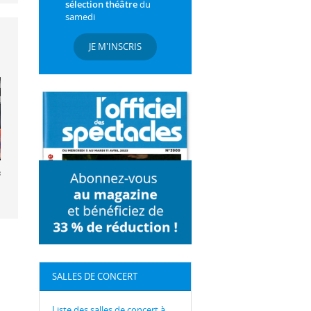
sélection théâtre
du
samedi
JE M'INSCRIS
s 4tet
SALLES DE CONCERT
Liste des salles de concert à