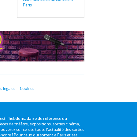
Paris
 légales
Cookies
 est
l'hebdomadaire de référence du
ièces de théâtre, expositions, sorties cinéma,
rouverez sur ce site toute l'actualité des sorties
 encore ! Pour ceux qui sortent à Paris et ses