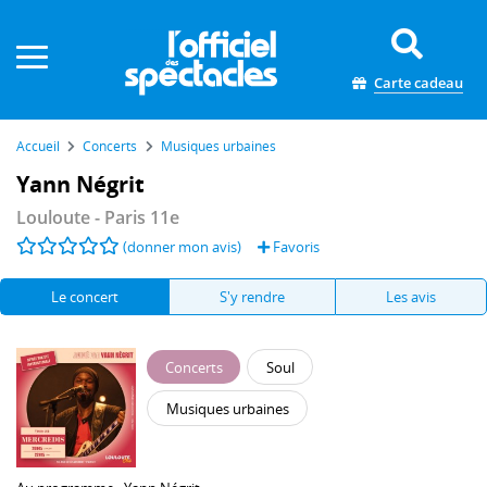
Panneau de gestion des cookies
Carte cadeau
Accueil
Concerts
Musiques urbaines
Yann Négrit
Louloute
- Paris 11e
(donner mon avis)
Favoris
Le concert
S'y rendre
Les avis
Concerts
Soul
Musiques urbaines