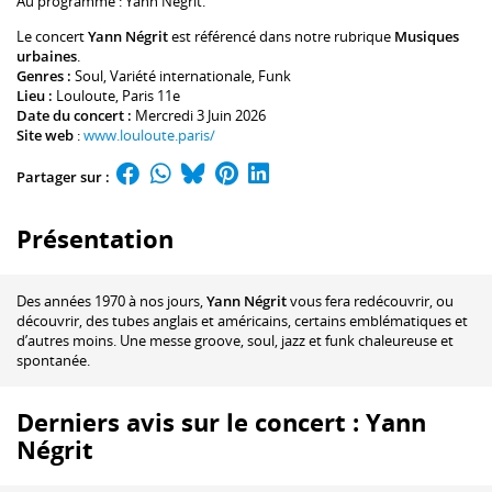
Au programme :
Yann Négrit
.
Le concert
Yann Négrit
est référencé dans notre rubrique
Musiques
urbaines
.
Genres :
Soul
,
Variété internationale
,
Funk
Lieu :
Louloute
, Paris 11e
Date du concert :
Mercredi 3 Juin 2026
Site web
:
www.louloute.paris/
Partager sur :
Présentation
Des années 1970 à nos jours,
Yann Négrit
vous fera redécouvrir, ou
découvrir, des tubes anglais et américains, certains emblématiques et
d’autres moins. Une messe groove, soul, jazz et funk chaleureuse et
spontanée.
Derniers avis sur le concert : Yann
Négrit