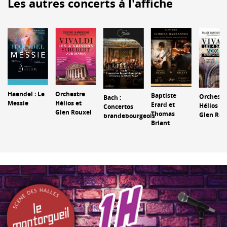
Les autres concerts à l'affiche
Haendel : Le
Orchestre
Baptiste
Orchestr
Bach :
Messie
Hélios et
Erard et
Hélios et
Concertos
Glen Rouxel
Thomas
Glen Rou
brandebourgeois
Briant