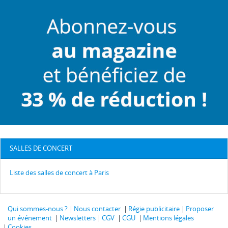
SALLES DE CONCERT
Liste des salles de concert à Paris
Qui sommes-nous ?
Nous contacter
Régie publicitaire
Proposer
un événement
Newsletters
CGV
CGU
Mentions légales
Cookies