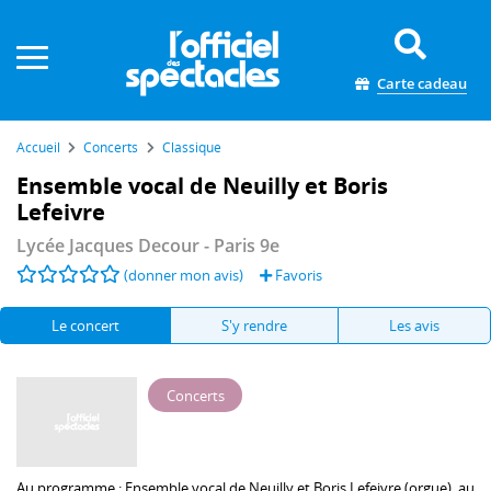
Panneau de gestion des cookies
Carte cadeau
Accueil
Concerts
Classique
Ensemble vocal de Neuilly et Boris
Lefeivre
Lycée Jacques Decour
- Paris 9e
(donner mon avis)
Favoris
Le concert
S'y rendre
Les avis
Concerts
Au programme :
Ensemble vocal de Neuilly
et
Boris Lefeivre
(orgue), au