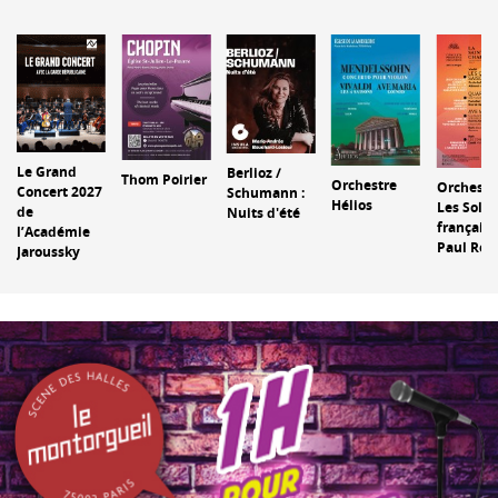
Le Grand
Berlioz /
Thom Poirier
Orchestre
Orchestr
Concert 2027
Schumann :
Hélios
Les Solis
de
Nuits d'été
français 
l’Académie
Paul Rou
Jaroussky