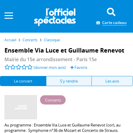
Panneau de gestion des cookies
Carte cadeau
Accueil
Concerts
Classique
Ensemble Via Luce et Guillaume Renevot
Mairie du 15e arrondissement
- Paris 15e
(donner mon avis)
Favoris
Le concert
S'y rendre
Les avis
Concerts
Au programme :
Ensemble Via Luce
et
Guillaume Renevot
(cor), au
programme : Symphonie n°36 de Mozart et Concerto de Strauss.