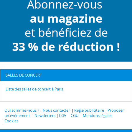
SALLES DE CONCERT
Liste des salles de concert à Paris
Qui sommes-nous ?
Nous contacter
Régie publicitaire
Proposer
un événement
Newsletters
CGV
CGU
Mentions légales
Cookies