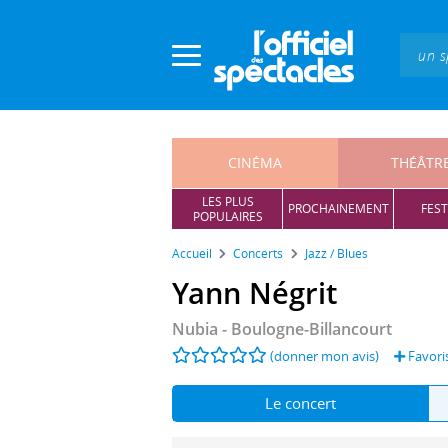
Panneau de gestion des cookies
CINÉMA
THÉÂTR
LES PLUS
PROCHAINEMENT
FEST
POPULAIRES
Accueil
Concerts
Jazz / Blues
Yann Négrit
Nubia
- Boulogne-Billancourt
(donner mon avis)
Favori
Le concert