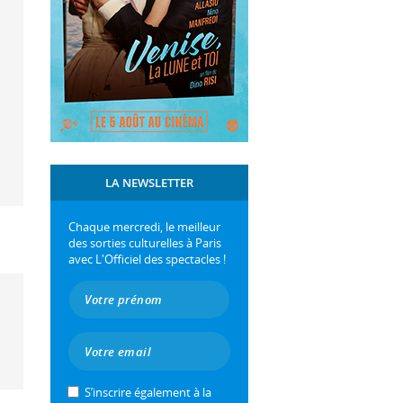
LA NEWSLETTER
Chaque mercredi, le meilleur
des sorties culturelles à Paris
avec L'Officiel des spectacles !
S’inscrire également à la