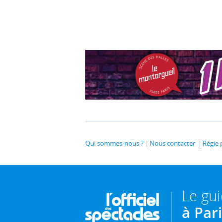
Qui sommes-nous ?
Nous contacter
Régie 
Le gu
à Par