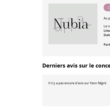
C
Au 
Le c
Lieu
Date
Part
Derniers avis sur le conc
Il n'y a pas encore d'avis sur
Yann Négrit
.