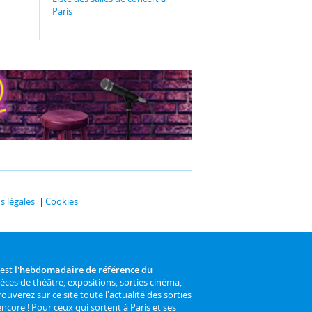
Paris
 légales
Cookies
 est
l'hebdomadaire de référence du
ièces de théâtre, expositions, sorties cinéma,
rouverez sur ce site toute l'actualité des sorties
 encore ! Pour ceux qui sortent à Paris et ses