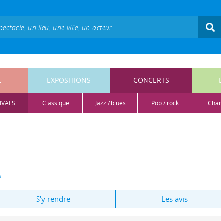
E
EXPOSITIONS
CONCERTS
IVALS
classique
jazz / blues
pop / rock
cha
s
S'y rendre
Les avis