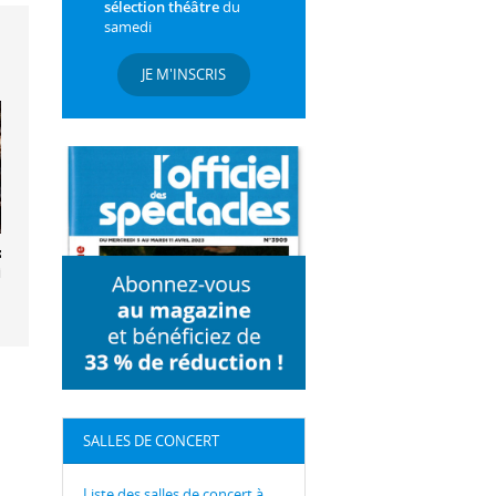
sélection théâtre
du
samedi
JE M'INSCRIS
ks et Roman
id
SALLES DE CONCERT
Liste des salles de concert à