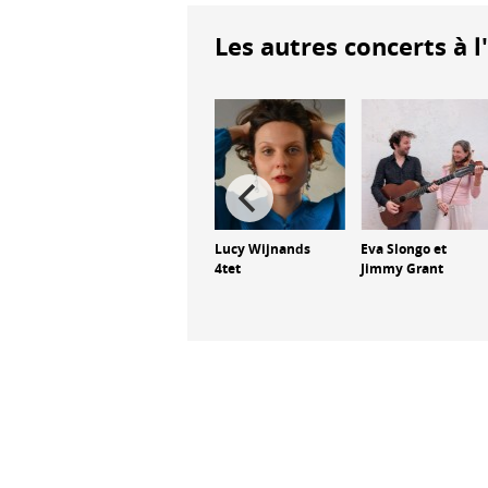
Les autres concerts à l
BenArt Ensemble
Lucy Wijnands
Eva Slongo et
et Céline
4tet
Jimmy Grant
Bonacina