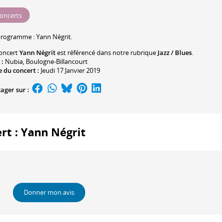
oncerts
programme :
Yann Négrit
.
oncert
Yann Négrit
est référencé dans notre rubrique
Jazz / Blues
.
 :
Nubia
, Boulogne-Billancourt
 du concert :
Jeudi 17 Janvier 2019
ager sur :
ert : Yann Négrit
Donner mon avis