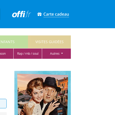
Carte cadeau
ENFANTS
VISITES GUIDÉES
nson
rap / rnb / soul
autres