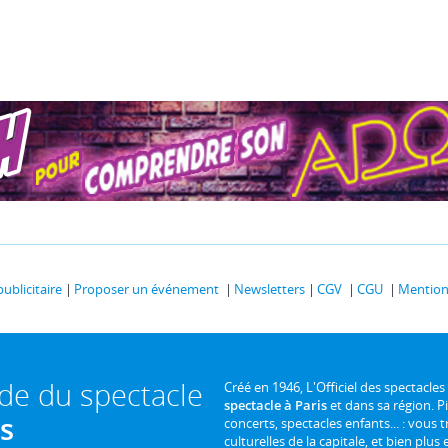
publicitaire
Proposer un événement
Newsletters
CGV
CGU
Mentions
ide du spectacle
Créé en 1946, L'Officiel des spectacles
spectacle à Paris
et dans sa région. P
is
concerts, spectacles enfants... : vous t
culturelles de la capitale, et bien plus