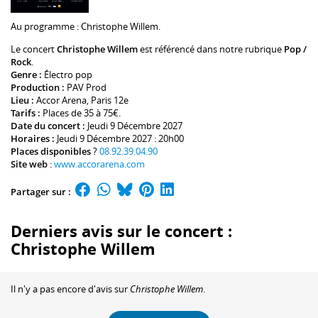
Au programme :
Christophe Willem
.
Le concert
Christophe Willem
est référencé dans notre rubrique
Pop /
Rock
.
Genre :
Électro pop
Production :
PAV Prod
Lieu :
Accor Arena
, Paris 12e
Tarifs :
Places de 35 à 75€.
Date du concert :
Jeudi 9 Décembre 2027
Horaires :
Jeudi 9 Décembre 2027 : 20h00
Places disponibles
?
08.92.39.04.90
Site web
:
www.accorarena.com
Partager sur :
Derniers avis sur le concert :
Christophe Willem
Il n'y a pas encore d'avis sur
Christophe Willem
.