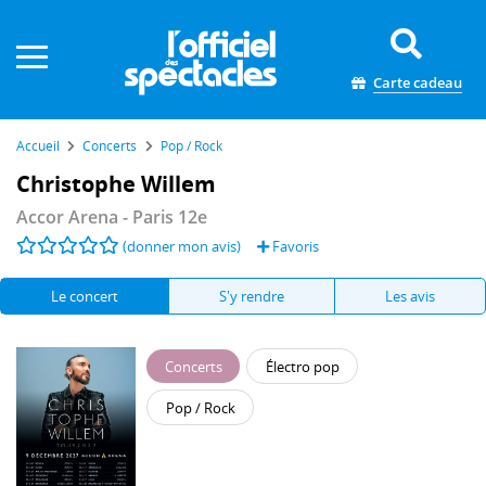
Panneau de gestion des cookies
Carte cadeau
Accueil
Concerts
Pop / Rock
Christophe Willem
Accor Arena
- Paris 12e
(donner mon avis)
Favoris
Le concert
S'y rendre
Les avis
Concerts
Électro pop
Pop / Rock