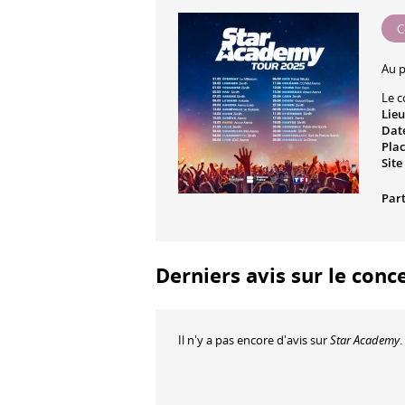
C
Au 
Le c
Lieu
Date
Plac
Site
Part
Derniers avis sur le conc
Il n'y a pas encore d'avis sur
Star Academy
.