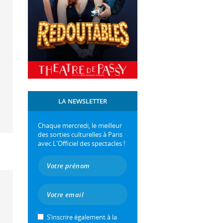
LA NEWSLETTER
Chaque mercredi, le meilleur
des sorties culturelles à Paris
avec L'Officiel des spectacles !
S’inscrire également à la