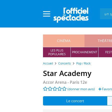
Panneau de gestion des cookies
CINÉMA
THÉÂTR
LES PLUS
PROCHAINEMENT
FEST
POPULAIRES
Accueil
Concerts
Pop / Rock
Star Academy
Accor Arena
- Paris 12e
(donner mon avis)
Favori
Le concert