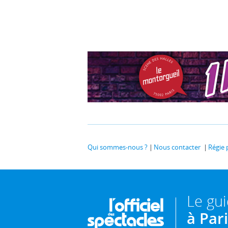
Qui sommes-nous ?
Nous contacter
Régie 
Le gu
à Par