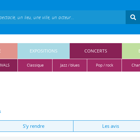
E
EXPOSITIONS
CONCERTS
IVALS
classique
jazz / blues
pop / rock
cha
s
S'y rendre
Les avis