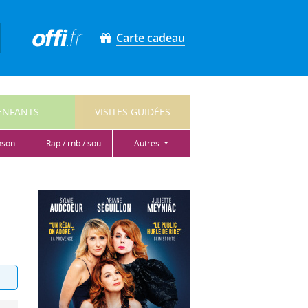
Carte cadeau
ENFANTS
VISITES GUIDÉES
nson
rap / rnb / soul
autres