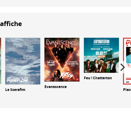
'affiche
Feu ! Chatterton
Evanescence
Le Sserafim
Plac