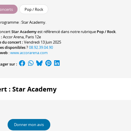
oncerts
Pop / Rock
programme :
Star Academy.
oncert
Star Academy
est référencé dans notre rubrique
Pop / Rock
.
 :
Accor Arena
, Paris 12e
 du concert :
Vendredi 13 Juin 2025
es disponibles
?
08.92.39.04.90
 web
:
www.accorarena.com
ager sur :
ert : Star Academy
Donner mon avis