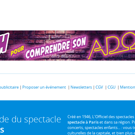
publicitaire
Proposer un événement
Newsletters
CGV
CGU
Mentions
ide du spectacle
Créé en 1946, L'Officiel des spectacles
spectacle à Paris
et dans sa région. P
is
concerts, spectacles enfants... : vous t
culturelles de la capitale, et bien plus