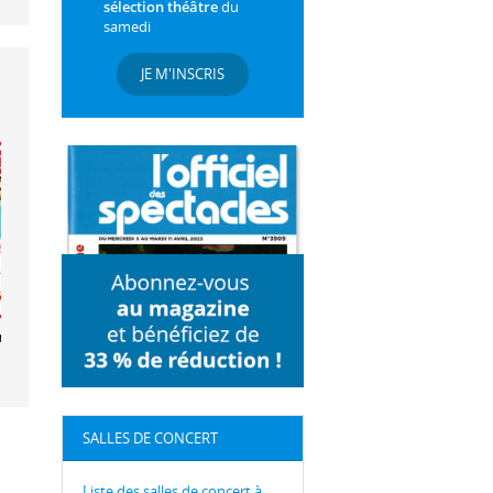
sélection théâtre
du
samedi
JE M'INSCRIS
ebo
SALLES DE CONCERT
Liste des salles de concert à