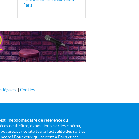
Paris
 légales
Cookies
 est
l'hebdomadaire de référence du
ièces de théâtre, expositions, sorties cinéma,
rouverez sur ce site toute l'actualité des sorties
 encore ! Pour ceux qui sortent à Paris et ses