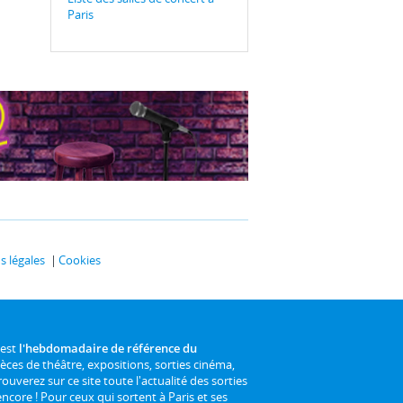
Paris
 légales
Cookies
 est
l'hebdomadaire de référence du
ièces de théâtre, expositions, sorties cinéma,
rouverez sur ce site toute l'actualité des sorties
 encore ! Pour ceux qui sortent à Paris et ses