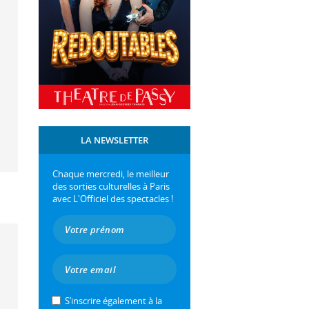
LA NEWSLETTER
Chaque mercredi, le meilleur
des sorties culturelles à Paris
avec L'Officiel des spectacles !
S’inscrire également à la