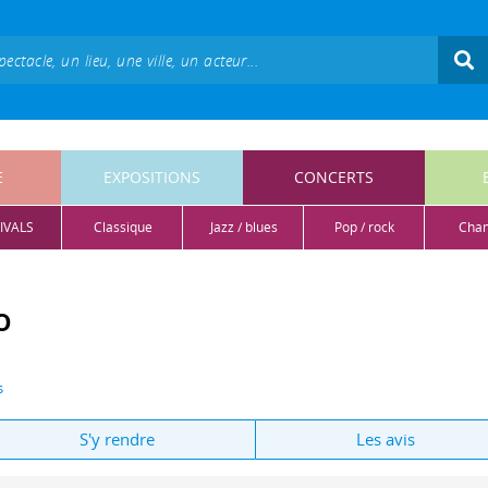
E
EXPOSITIONS
CONCERTS
IVALS
classique
jazz / blues
pop / rock
cha
o
s
S'y rendre
Les avis