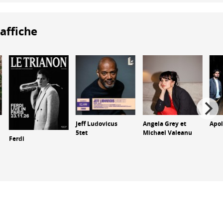
'affiche
Jeff Ludovicus
Angela Grey et
Apo
5tet
Michael Valeanu
Ferdi