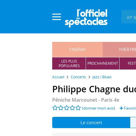
Panneau de gestion des cookies
CINÉMA
THÉÂTR
LES PLUS
PROCHAINEMENT
FEST
POPULAIRES
Accueil
Concerts
Jazz / Blues
Philippe Chagne du
Péniche Marcounet
- Paris 4e
(donner mon avis)
Favori
Le concert