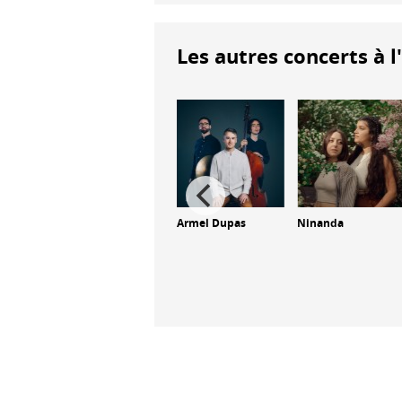
Les autres concerts à l
Armel Dupas
Ninanda
Biréli Lagrène
Tina