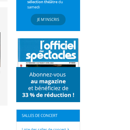
sélection théâtre
du
samedi
JE M'INSCRIS
lloJam
SALLES DE CONCERT
Liste des salles de concert à