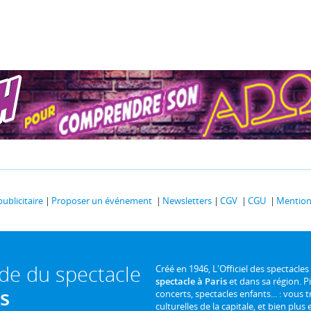
publicitaire
Proposer un événement
Newsletters
CGV
CGU
Mentions
ide du spectacle
Créé en 1946, L'Officiel des spectacles
spectacle à Paris
et dans sa région. P
is
concerts, spectacles enfants... : vous t
culturelles de la capitale, et bien plus