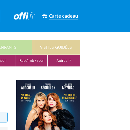
Carte cadeau
ENFANTS
VISITES GUIDÉES
nson
rap / rnb / soul
autres