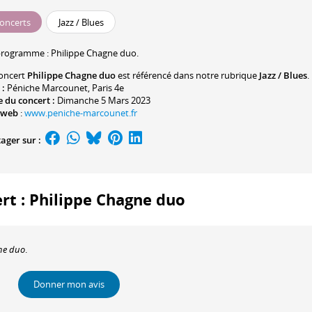
oncerts
Jazz / Blues
programme :
Philippe Chagne
duo.
oncert
Philippe Chagne duo
est référencé dans notre rubrique
Jazz / Blues
.
 :
Péniche Marcounet
, Paris 4e
 du concert :
Dimanche 5 Mars 2023
 web
:
www.peniche-marcounet.fr
ager sur :
ert : Philippe Chagne duo
ne duo
.
Donner mon avis