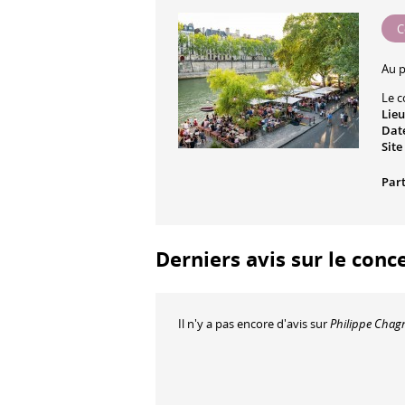
C
Au 
Le c
Lieu
Date
Site
Part
Derniers avis sur le conc
Il n'y a pas encore d'avis sur
Philippe Chag