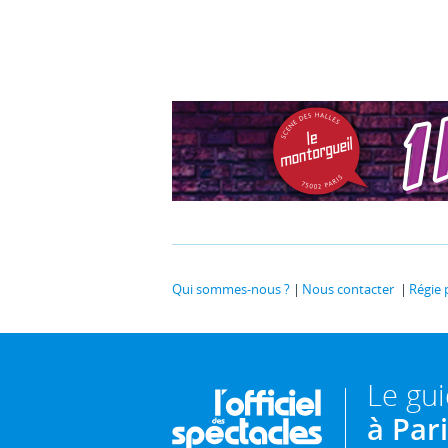
Qui sommes-nous ?
Nous contacter
Régie 
Le gu
à Par