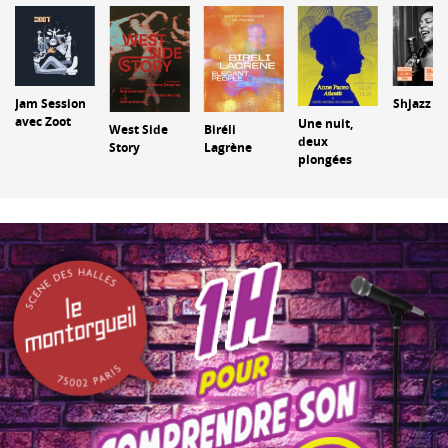
Jam Session
Shjazz
avec Zoot
Une nuit,
West Side
Biréli
deux
Story
Lagrène
plongées