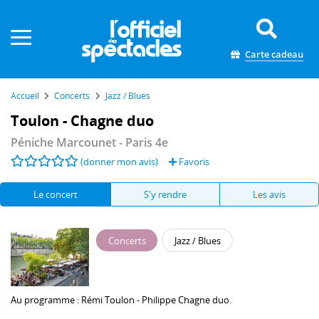
Panneau de gestion des cookies
Carte cadeau
Accueil
Concerts
Jazz / Blues
Toulon - Chagne duo
Péniche Marcounet
- Paris 4e
(donner mon avis)
Favoris
Le concert
S'y rendre
Les avis
Concerts
Jazz / Blues
Au programme :
Rémi Toulon
-
Philippe Chagne
duo.