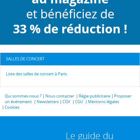
SALLES DE CONCERT
Liste des salles de concert à Paris
Qui sommes-nous ?
Nous contacter
Régie publicitaire
Proposer
un événement
Newsletters
CGV
CGU
Mentions légales
Cookies
Le guide du