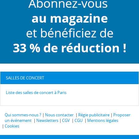
SALLES DE CONCERT
Liste des salles de concert à Paris
Qui sommes-nous ?
Nous contacter
Régie publicitaire
Proposer
un événement
Newsletters
CGV
CGU
Mentions légales
Cookies