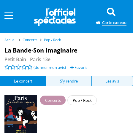
Panneau de gestion des cookies
Carte cadeau
Accueil
Concerts
Pop / Rock
La Bande-Son Imaginaire
Petit Bain
- Paris 13e
(donner mon avis)
Favoris
Le concert
S'y rendre
Les avis
Concerts
Pop / Rock