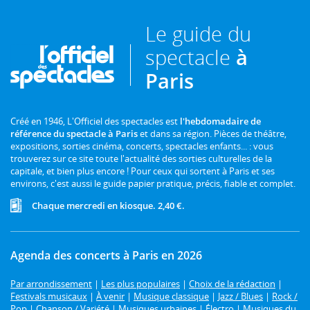
Le guide du
spectacle
à
Paris
Créé en 1946, L'Officiel des spectacles est
l'hebdomadaire de
référence du spectacle à Paris
et dans sa région. Pièces de théâtre,
expositions, sorties cinéma, concerts, spectacles enfants... : vous
trouverez sur ce site toute l'actualité des sorties culturelles de la
capitale, et bien plus encore ! Pour ceux qui sortent à Paris et ses
environs, c'est aussi le guide papier pratique, précis, fiable et complet.
Chaque mercredi en kiosque. 2,40 €.
Agenda des concerts à Paris en 2026
Par arrondissement
|
Les plus populaires
|
Choix de la rédaction
|
Festivals musicaux
|
À venir
|
Musique classique
|
Jazz / Blues
|
Rock /
Pop
|
Chanson / Variété
|
Musiques urbaines
|
Électro
|
Musiques du