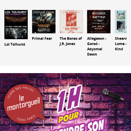
Primal Fear
The Bones of
Allegaeon -
Shearwat
J.R. Jones
Gorod -
Loma - A
Lol Tolhurst
Abysmal
Kind
Dawn