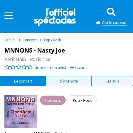
Panneau de gestion des cookies
Carte cadeau
Accueil
Concerts
Pop / Rock
MNNQNS - Nasty Joe
Petit Bain
- Paris 13e
(donner mon avis)
Favoris
Le concert
S'y rendre
Les avis
Concerts
Pop / Rock