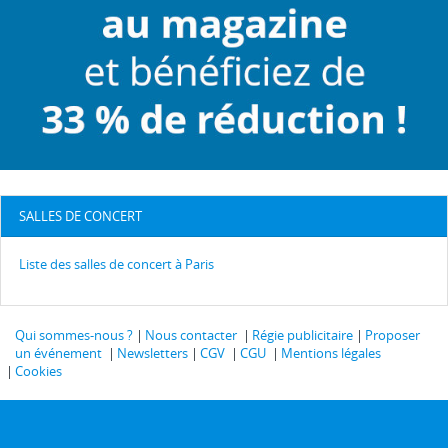
SALLES DE CONCERT
Liste des salles de concert à Paris
Qui sommes-nous ?
Nous contacter
Régie publicitaire
Proposer
un événement
Newsletters
CGV
CGU
Mentions légales
Cookies