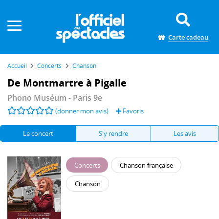
Panneau de gestion des cookies
Carte cadeau
Accueil
Concerts
Chanson
De Montmartre à Pigalle
Phono Muséum
- Paris 9e
(donner mon avis)
Favoris
Le concert
S'y rendre
Les avis
Concerts
Chanson française
Chanson