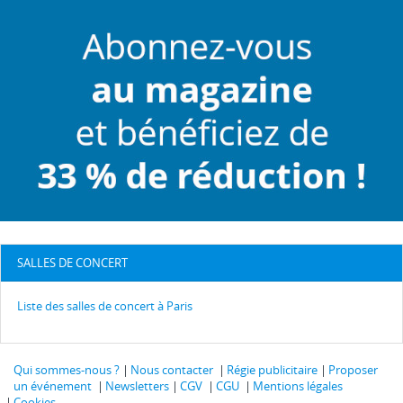
SALLES DE CONCERT
Liste des salles de concert à Paris
Qui sommes-nous ?
Nous contacter
Régie publicitaire
Proposer
un événement
Newsletters
CGV
CGU
Mentions légales
Cookies