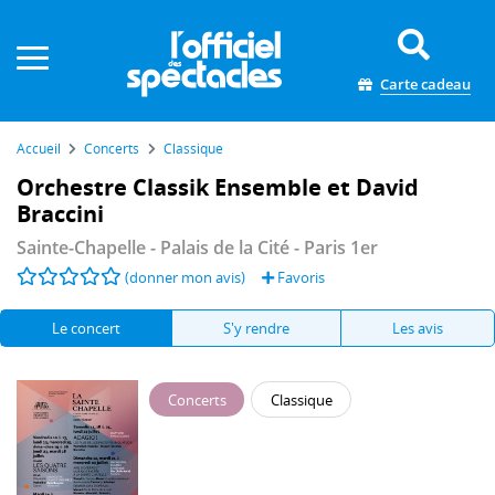
Panneau de gestion des cookies
Carte cadeau
Accueil
Concerts
Classique
Orchestre Classik Ensemble et David
Braccini
Sainte-Chapelle - Palais de la Cité
- Paris 1er
(donner mon avis)
Favoris
Le concert
S'y rendre
Les avis
Concerts
Classique