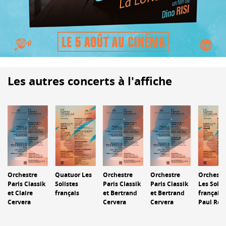
Les autres concerts à l'affiche
Orchestre
Orchestre
Orchestre
Quatuor Les
Orchestr
Paris Classik
Paris Classik
Paris Classik
Solistes
Les Solis
et Claire
et Bertrand
et Bertrand
français
français 
Cervera
Cervera
Cervera
Paul Rou