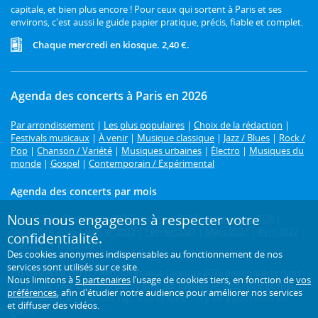
capitale, et bien plus encore ! Pour ceux qui sortent à Paris et ses
environs, c'est aussi le guide papier pratique, précis, fiable et complet.
Chaque mercredi en kiosque. 2,40 €.
Agenda des concerts à Paris en 2026
Par arrondissement
|
Les plus populaires
|
Choix de la rédaction
|
Festivals musicaux
|
À venir
|
Musique classique
|
Jazz / Blues
|
Rock /
Pop
|
Chanson / Variété
|
Musiques urbaines
|
Électro
|
Musiques du
monde
|
Gospel
|
Contemporain / Expérimental
Agenda des concerts par mois
Nous nous engageons à respecter votre
Août 2026
|
Septembre 2026
|
Octobre 2026
|
Novembre 2026
|
Décembre 2026
|
Janvier 2027
|
Février 2027
|
Mars 2027
|
Avril 2027
|
confidentialité.
Mai 2027
|
Juin 2027
Des cookies anonymes indispensables au fonctionnement de nos
services sont utilisés sur ce site.
Un concert à Paris ?
Retrouvez tout l'agenda 2026 des concerts dans
Nous limitons à
5 partenaires
l’usage de cookies tiers, en fonction de
vos
la capitale avec L'Officiel des spectacles. Classique, jazz, rock, gospel,
préférences
, afin d'étudier notre audience pour améliorer nos services
musique tzigane, électro, rap, soul et funk... : il y en a pour tous les
et diffuser des vidéos.
goûts !