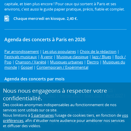
capitale, et bien plus encore ! Pour ceux qui sortent à Paris et ses
environs, c'est aussi le guide papier pratique, précis, fiable et complet.
Chaque mercredi en kiosque. 2,40 €.
Agenda des concerts à Paris en 2026
Par arrondissement
|
Les plus populaires
|
Choix de la rédaction
|
Festivals musicaux
|
À venir
|
Musique classique
|
Jazz / Blues
|
Rock /
Pop
|
Chanson / Variété
|
Musiques urbaines
|
Électro
|
Musiques du
monde
|
Gospel
|
Contemporain / Expérimental
Agenda des concerts par mois
Nous nous engageons à respecter votre
Août 2026
|
Septembre 2026
|
Octobre 2026
|
Novembre 2026
|
Décembre 2026
|
Janvier 2027
|
Février 2027
|
Mars 2027
|
Avril 2027
|
confidentialité.
Mai 2027
|
Juin 2027
Des cookies anonymes indispensables au fonctionnement de nos
services sont utilisés sur ce site.
Un concert à Paris ?
Retrouvez tout l'agenda 2026 des concerts dans
Nous limitons à
5 partenaires
l’usage de cookies tiers, en fonction de
vos
la capitale avec L'Officiel des spectacles. Classique, jazz, rock, gospel,
préférences
, afin d'étudier notre audience pour améliorer nos services
musique tzigane, électro, rap, soul et funk... : il y en a pour tous les
et diffuser des vidéos.
goûts !