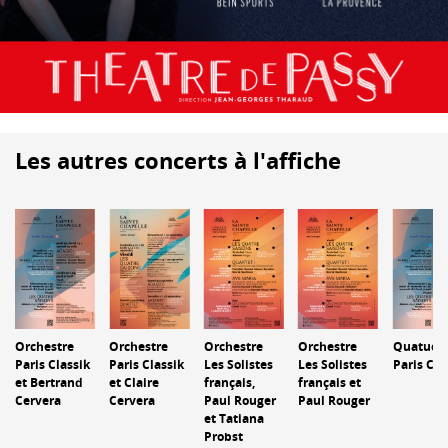
Les autres concerts à l'affiche
Orchestre
Orchestre
Orchestre
Quatuor
Orchestre
Paris Classik
Les Solistes
Les Solistes
Paris Cla
Paris Classik
et Bertrand
français,
français et
et Claire
Cervera
Paul Rouger
Paul Rouger
Cervera
et Tatiana
Probst