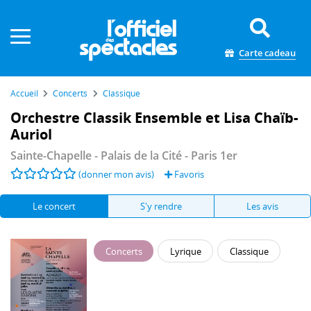
Panneau de gestion des cookies
Carte cadeau
Accueil
Concerts
Classique
Orchestre Classik Ensemble et Lisa Chaïb-
Auriol
Sainte-Chapelle - Palais de la Cité
- Paris 1er
(donner mon avis)
Favoris
Le concert
S'y rendre
Les avis
Concerts
Lyrique
Classique