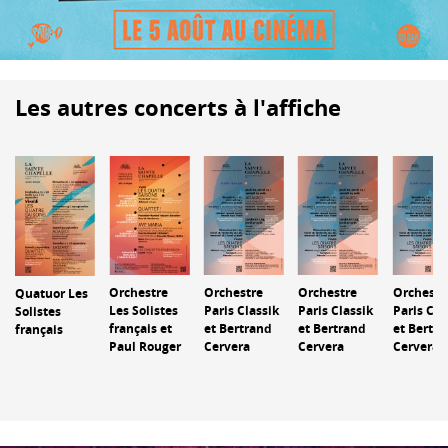
Les autres concerts à l'affiche
Orchestre
Orchestre
Orchestre
Orchestr
Quatuor Les
Les Solistes
Paris Classik
Paris Classik
Paris Cla
Solistes
français et
et Bertrand
et Bertrand
et Bertr
français
Paul Rouger
Cervera
Cervera
Cervera