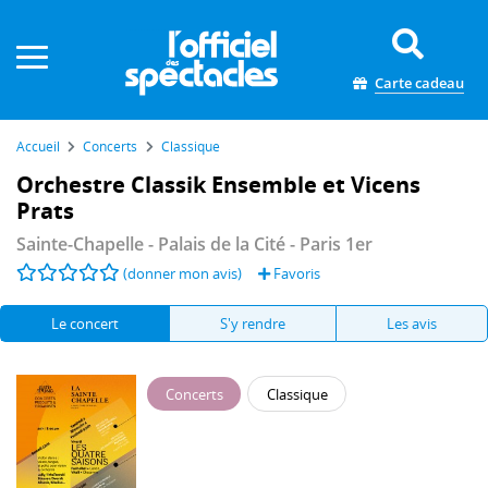
Panneau de gestion des cookies
Carte cadeau
Accueil
Concerts
Classique
Orchestre Classik Ensemble et Vicens
Prats
Sainte-Chapelle - Palais de la Cité
- Paris 1er
(donner mon avis)
Favoris
Le concert
S'y rendre
Les avis
Concerts
Classique