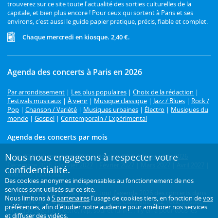
trouverez sur ce site toute l'actualité des sorties culturelles de la
capitale, et bien plus encore ! Pour ceux qui sortent à Paris et ses
environs, c'est aussi le guide papier pratique, précis, fiable et complet.
Chaque mercredi en kiosque. 2,40 €.
Agenda des concerts à Paris en 2026
Par arrondissement
|
Les plus populaires
|
Choix de la rédaction
|
Festivals musicaux
|
À venir
|
Musique classique
|
Jazz / Blues
|
Rock /
Pop
|
Chanson / Variété
|
Musiques urbaines
|
Électro
|
Musiques du
monde
|
Gospel
|
Contemporain / Expérimental
Agenda des concerts par mois
Nous nous engageons à respecter votre
Août 2026
|
Septembre 2026
|
Octobre 2026
|
Novembre 2026
|
Décembre 2026
|
Janvier 2027
|
Février 2027
|
Mars 2027
|
Avril 2027
|
confidentialité.
Mai 2027
|
Juin 2027
Des cookies anonymes indispensables au fonctionnement de nos
services sont utilisés sur ce site.
Un concert à Paris ?
Retrouvez tout l'agenda 2026 des concerts dans
Nous limitons à
5 partenaires
l’usage de cookies tiers, en fonction de
vos
la capitale avec L'Officiel des spectacles. Classique, jazz, rock, gospel,
préférences
, afin d'étudier notre audience pour améliorer nos services
musique tzigane, électro, rap, soul et funk... : il y en a pour tous les
et diffuser des vidéos.