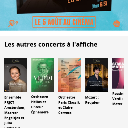
Les autres concerts à l'affiche
Rossini /
Orchestre
Ensemble
Orchestre
Mozart :
Verdi : S
Hélios et
PRJCT
Paris Classik
Requiem
Mater
Chœur
Amsterdam,
et Claire
Éphémère
Maarten
Cervera
Engeltjes et
Julia