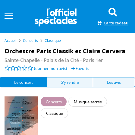
Panneau de gestion des cookies
Carte cadeau
Accueil
Concerts
Classique
Orchestre Paris Classik et Claire Cervera
Sainte-Chapelle - Palais de la Cité
- Paris 1er
(donner mon avis)
Favoris
Le concert
S'y rendre
Les avis
Concerts
Musique sacrée
Classique