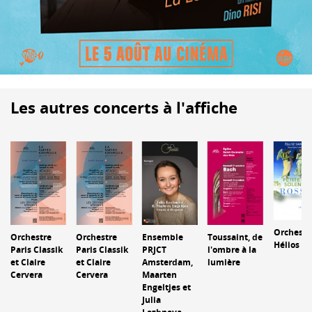
Les autres concerts à l'affiche
Orchestr
Orchestre
Orchestre
Ensemble
Toussaint, de
Hélios
Paris Classik
Paris Classik
PRJCT
l'ombre à la
et Claire
et Claire
Amsterdam,
lumière
Cervera
Cervera
Maarten
Engeltjes et
Julia