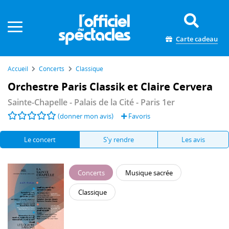
Panneau de gestion des cookies
Carte cadeau
Accueil
Concerts
Classique
Orchestre Paris Classik et Claire Cervera
Sainte-Chapelle - Palais de la Cité
- Paris 1er
(donner mon avis)
Favoris
Le concert
S'y rendre
Les avis
Concerts
Musique sacrée
Classique