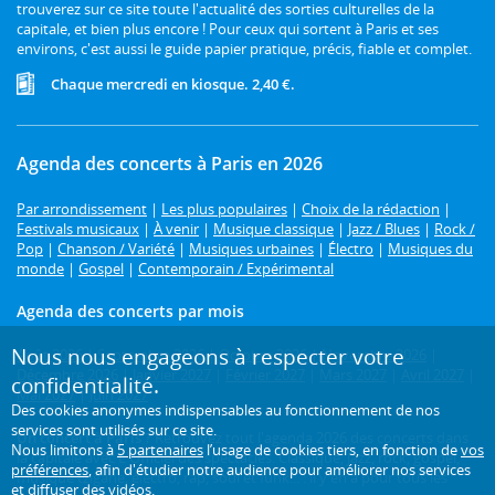
trouverez sur ce site toute l'actualité des sorties culturelles de la
capitale, et bien plus encore ! Pour ceux qui sortent à Paris et ses
environs, c'est aussi le guide papier pratique, précis, fiable et complet.
Chaque mercredi en kiosque. 2,40 €.
Agenda des concerts à Paris en 2026
Par arrondissement
|
Les plus populaires
|
Choix de la rédaction
|
Festivals musicaux
|
À venir
|
Musique classique
|
Jazz / Blues
|
Rock /
Pop
|
Chanson / Variété
|
Musiques urbaines
|
Électro
|
Musiques du
monde
|
Gospel
|
Contemporain / Expérimental
Agenda des concerts par mois
Nous nous engageons à respecter votre
Août 2026
|
Septembre 2026
|
Octobre 2026
|
Novembre 2026
|
Décembre 2026
|
Janvier 2027
|
Février 2027
|
Mars 2027
|
Avril 2027
|
confidentialité.
Mai 2027
|
Juin 2027
Des cookies anonymes indispensables au fonctionnement de nos
services sont utilisés sur ce site.
Un concert à Paris ?
Retrouvez tout l'agenda 2026 des concerts dans
Nous limitons à
5 partenaires
l’usage de cookies tiers, en fonction de
vos
la capitale avec L'Officiel des spectacles. Classique, jazz, rock, gospel,
préférences
, afin d'étudier notre audience pour améliorer nos services
musique tzigane, électro, rap, soul et funk... : il y en a pour tous les
et diffuser des vidéos.