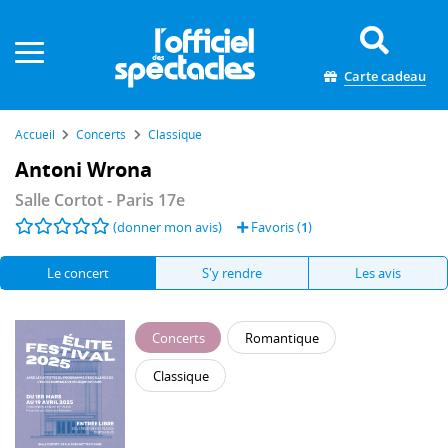
Panneau de gestion des cookies
Carte cadeau
Accueil
Concerts
Classique
Antoni Wrona
Salle Cortot
- Paris 17e
(donner mon avis)
Favoris (
1
)
Le concert
S'y rendre
Les avis
Concerts
Romantique
Classique